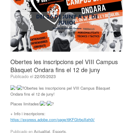
Obertes les inscripcions pel VIII Campus
Bàsquet Ondara fins el 12 de juny
Publicado el
22/05/2023
Obertes les inscripcions pel VIII Campus Bàsquet
Ondara fins el 12 de juny!
Places limitades!
+ Info i inscripcions:
https://express.adobe.com/page/6KFGtrbpXeh0i/
Publicado en
Actualitat
,
Esports
.