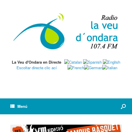
La Veu d'Ondara en Directe
Escoltar directe clic ací
Menú