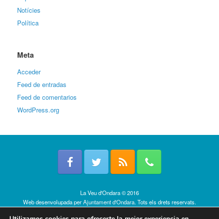
Notícies
Política
Meta
Acceder
Feed de entradas
Feed de comentarios
WordPress.org
La Veu d'Ondara © 2016
Web desenvolupada per
Ajuntament d'Ondara
. Tots els drets reservats.
Política de cookies
Utilizamos cookies para ofrecerte la mejor experiencia en