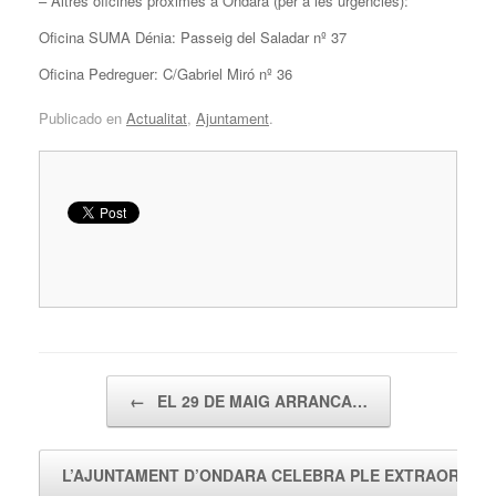
– Altres oficines pròximes a Ondara (per a les urgències):
Oficina SUMA Dénia: Passeig del Saladar nº 37
Oficina Pedreguer: C/Gabriel Miró nº 36
Publicado en
Actualitat
,
Ajuntament
.
Navegador de artículos
←
EL 29 DE MAIG ARRANCA…
L’AJUNTAMENT D’ONDARA CELEBRA PLE EXTRAORDIN