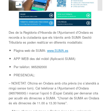
Des de la Regidoria d’Hisenda de l’Ajuntament d’Ondara es
recorda a la ciutadania que els tràmits amb SUMA Gestió
Tributària es poden realitzar en diferents modalitats:
Pàgina web de SUMA:
www.SUMA.es
APP WEB des del mòbil (Aplicació SUMA)
Per telèfon: 965292000
PRESENCIAL:
– NOVETAT: Oficina en Ondara amb cita prèvia (no s’atendrà a
ningú sense torn). Cal telefonar a l’Ajuntament d’Ondara
(965766000) i marcar l’opció 5 (Espai Català) per demanar cita
per acudir els dimecres a SUMA. *L’horari de SUMA en Ondara
és els dimecres de 11.00 a 13.30 hores*.