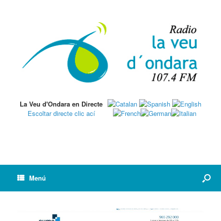
La Veu d'Ondara en Directe
Escoltar directe clic ací
Menú