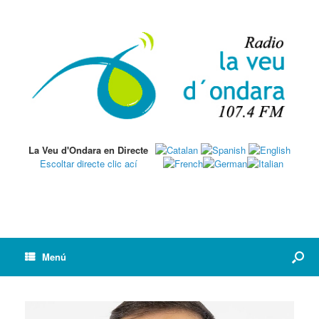
La Veu d'Ondara en Directe
Escoltar directe clic ací
Menú