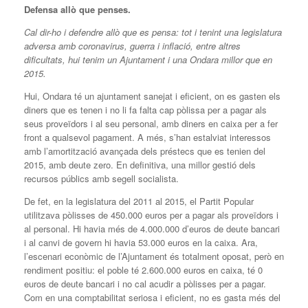
Defensa allò que penses. ️
Cal dir-ho i defendre allò que es pensa: tot i tenint una legislatura
adversa amb coronavirus, guerra i inflació, entre altres
dificultats, hui tenim un Ajuntament i una Ondara millor que en
2015.
Hui, Ondara té un ajuntament sanejat i eficient, on es gasten els
diners que es tenen i no li fa falta cap pòlissa per a pagar als
seus proveïdors i al seu personal, amb diners en caixa per a fer
front a qualsevol pagament. A més, s’han estalviat interessos
amb l’amortització avançada dels préstecs que es tenien del
2015, amb deute zero. En definitiva, una millor gestió dels
recursos públics amb segell socialista.
De fet, en la legislatura del 2011 al 2015, el Partit Popular
utilitzava pòlisses de 450.000 euros per a pagar als proveïdors i
al personal. Hi havia més de 4.000.000 d’euros de deute bancari
i al canvi de govern hi havia 53.000 euros en la caixa. Ara,
l’escenari econòmic de l’Ajuntament és totalment oposat, però en
rendiment positiu: el poble té 2.600.000 euros en caixa, té 0
euros de deute bancari i no cal acudir a pòlisses per a pagar.
Com en una comptabilitat seriosa i eficient, no es gasta més del