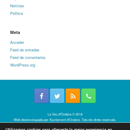
Notícies
Política
Meta
Acceder
Feed de entradas
Feed de comentarios
WordPress.org
La Veu d'Ondara © 2016
Web desenvolupada per
Ajuntament d'Ondara
. Tots els drets reservats.
Política de cookies
Utilizamos cookies para ofrecerte la mejor experiencia en