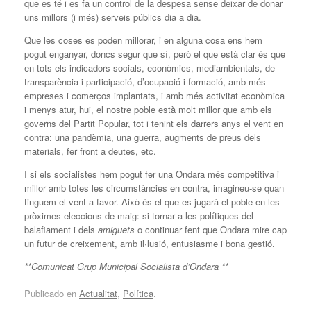
que es té i es fa un control de la despesa sense deixar de donar
uns millors (i més) serveis públics dia a dia.
Que les coses es poden millorar, i en alguna cosa ens hem
pogut enganyar, doncs segur que sí, però el que està clar és que
en tots els indicadors socials, econòmics, mediambientals, de
transparència i participació, d’ocupació i formació, amb més
empreses i comerços implantats, i amb més activitat econòmica
i menys atur, hui, el nostre poble està molt millor que amb els
governs del Partit Popular, tot i tenint els darrers anys el vent en
contra: una pandèmia, una guerra, augments de preus dels
materials, fer front a deutes, etc.
I si els socialistes hem pogut fer una Ondara més competitiva i
millor amb totes les circumstàncies en contra, imagineu-se quan
tinguem el vent a favor. Això és el que es jugarà el poble en les
pròximes eleccions de maig: si tornar a les polítiques del
balafiament i dels
amiguets
o continuar fent que Ondara mire cap
un futur de creixement, amb il·lusió, entusiasme i bona gestió.
**Comunicat Grup Municipal Socialista d’Ondara **
Publicado en
Actualitat
,
Política
.