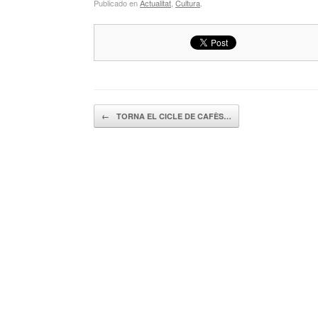
Publicado en
Actualitat
,
Cultura
.
Navegador de artículos
←
TORNA EL CICLE DE CAFÈS…