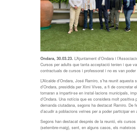
Ondara, 30.03.23.
L’Ajuntament d’Ondara i l’Associac
Cursos per adults que tanta acceptació tenien i que van
contractuals de cursos i professorat i no es van poder 
L’Alcalde d’Ondara, José Ramiro, s’ha reunit aquesta
d’Ondara, presidida per Ximi Vives, a fi de concretar e
tornaran a impartir-se en instal·lacions municipals, i
d’Ondara. Una notícia que es considera molt positiva 
demanda ciutadana, segons ha destacat Ramiro. De fet
d’acudir a poblacions veïnes per a poder participar en
Segons han destacat després de la reunió, els cursos 
(setembre-maig), sent, en alguns casos, els mateixos c