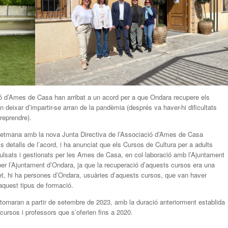
ió d’Ames de Casa han arribat a un acord per a que Ondara recupere els
 deixar d’impartir-se arran de la pandèmia (després va haver-hi dificultats
reprendre).
 setmana amb la nova Junta Directiva de l’Associació d’Ames de Casa
ls detalls de l’acord, i ha anunciat que els Cursos de Cultura per a adults
mpulsats i gestionats per les Ames de Casa, en col·laboració amb l’Ajuntament
per l’Ajuntament d’Ondara, ja que la recuperació d’aquests cursos era una
, hi ha persones d’Ondara, usuàries d’aquests cursos, que van haver
 aquest tipus de formació.
tornaran a partir de setembre de 2023, amb la duració anteriorment establida
ursos i professors que s’oferien fins a 2020.