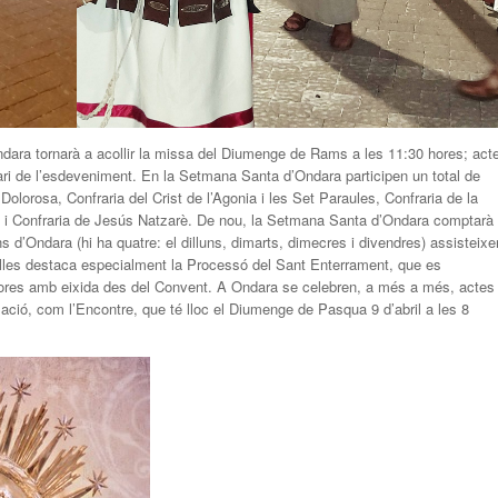
’Ondara tornarà a acollir la missa del Diumenge de Rams a les 11:30 hores; act
nari de l’esdeveniment. En la Setmana Santa d’Ondara participen un total de
 Dolorosa, Confraria del Crist de l’Agonia i les Set Paraules, Confraria de la
tat i Confraria de Jesús Natzarè. De nou, la Setmana Santa d’Ondara comptarà
 d’Ondara (hi ha quatre: el dilluns, dimarts, dimecres i divendres) assisteixe
 elles destaca especialment la Processó del Sant Enterrament, que es
0 hores amb eixida des del Convent. A Ondara se celebren, a més a més, actes
ació, com l’Encontre, que té lloc el Diumenge de Pasqua 9 d’abril a les 8