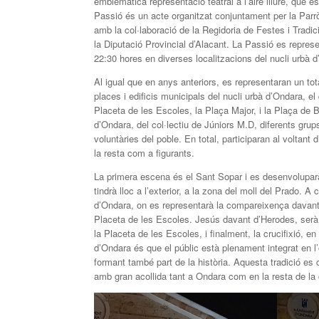
emblemàtica representació teatral a l’aire lliure, que e
Passió és un acte organitzat conjuntament per la Parrò
amb la col·laboració de la Regidoria de Festes i Tradi
la Diputació Provincial d’Alacant. La Passió es repres
22:30 hores en diverses localitzacions del nucli urbà 
Al igual que en anys anteriors, es representaran un t
places i edificis municipals del nucli urbà d’Ondara, el
Placeta de les Escoles, la Plaça Major, i la Plaça de B
d’Ondara, del col·lectiu de Júniors M.D, diferents grup
voluntàries del poble. En total, participaran al voltan
la resta com a figurants.
La primera escena és el Sant Sopar i es desenvoluparà 
tindrà lloc a l’exterior, a la zona del moll del Prado. A
d’Ondara, on es representarà la compareixença davant d
Placeta de les Escoles. Jesús davant d’Herodes, serà
la Placeta de les Escoles, i finalment, la crucifixió, e
d’Ondara és que el públic està plenament integrat en 
formant també part de la història. Aquesta tradició es
amb gran acollida tant a Ondara com en la resta de la