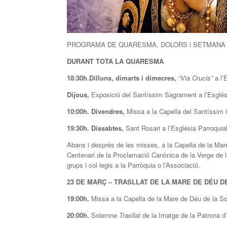
PROGRAMA DE QUARESMA, DOLORS i SETMANA 
DURANT TOTA LA QUARESMA
18:30h.Dilluns, dimarts i dimecres,
“Via Crucis”
a l’
Dijous,
Exposició del Santíssim Sagrament a l’Esglési
10:00h. Divendres,
Missa a la Capella del Santíssim C
19:30h. Dissabtes,
Sant Rosari a l’Església Parroquial
Abans i després de les misses, a la Capella de la Mar
Centenari de la Proclamació Canònica de la Verge de l
grups i col·legis a la Parròquia o l’Associació.
23 DE MARÇ – TRASLLAT DE LA MARE DE DÉU D
19:00h.
Missa a la Capella de la Mare de Déu de la So
20:00h.
Solemne
Trasllat
de la Imatge de la Patrona d’