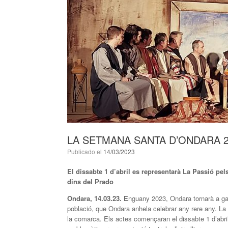
LA SETMANA SANTA D’ONDARA 
Publicado el
14/03/2023
El dissabte 1 d’abril es representarà La Passió pel
dins del Prado
Ondara, 14.03.23. E
nguany 2023, Ondara tornarà a gau
població, que Ondara anhela celebrar any rere any. L
la comarca. Els actes començaran el dissabte 1 d’abri