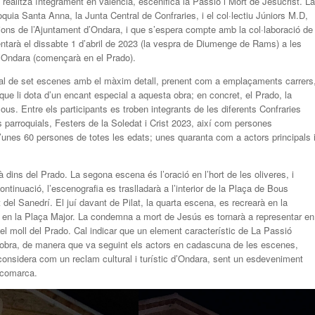
s realitza íntegrament en valencià, escenifica la Passió i Mort de Jesucrist. La
quia Santa Anna, la Junta Central de Confraries, i el col·lectiu Júniors M.D,
cions de l’Ajuntament d’Ondara, i que s’espera compte amb la col·laboració de
entarà el dissabte 1 d’abril de 2023 (la vespra de Diumenge de Rams) a les
d’Ondara (començarà en el Prado).
otal de set escenes amb el màxim detall, prenent com a emplaçaments carrers
 que li dota d’un encant especial a aquesta obra; en concret, el Prado, la
ous. Entre els participants es troben integrants de les diferents Confraries
s parroquials, Festers de la Soledat i Crist 2023, així com persones
t d’unes 60 persones de totes les edats; unes quaranta com a actors principals 
dins del Prado. La segona escena és l’oració en l’hort de les oliveres, i
 continuació, l’escenografia es traslladarà a l’interior de la Plaça de Bous
el Sanedrí. El juí davant de Pilat, la quarta escena, es recrearà en la
 en la Plaça Major. La condemna a mort de Jesús es tornarà a representar en
n el moll del Prado. Cal indicar que un element característic de La Passió
l’obra, de manera que va seguint els actors en cadascuna de les escenes,
 considera com un reclam cultural i turístic d’Ondara, sent un esdeveniment
 comarca.