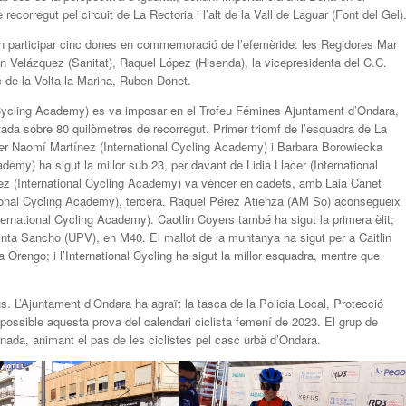
orregut pel circuit de La Rectoria i l’alt de la Vall de Laguar (Font del Gel)
a, van participar cinc dones en commemoració de l’efemèride: les Regidores Mar
 Velázquez (Sanitat), Raquel López (Hisenda), la vicepresidenta del C.C.
c de la Volta la Marina, Ruben Donet.
al Cycling Academy) es va imposar en el Trofeu Fémines Ajuntament d’Ondara,
da sobre 80 quilòmetres de recorregut. Primer triomf de l’esquadra de La
er Naomí Martínez (International Cycling Academy) i Barbara Borowiecka
demy) ha sigut la millor sub 23, per davant de Lidia Llacer (International
ez (International Cycling Academy) va vèncer en cadets, amb Laia Canet
ational Cycling Academy), tercera. Raquel Pérez Atienza (AM So) aconsegueix
ternational Cycling Academy). Caotlin Coyers també ha sigut la primera èlit;
nta Sancho (UPV), en M40. El mallot de la muntanya ha sigut per a Caitlin
a Orengo; i l’International Cycling ha sigut la millor esquadra, mentre que
us. L’Ajuntament d’Ondara ha agraït la tasca de la Policia Local, Protecció
er possible aquesta prova del calendari ciclista femení de 2023. El grup de
ada, animant el pas de les ciclistes pel casc urbà d’Ondara.