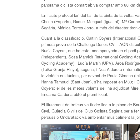
panorama ciclista comarcal; va comptar amb 80 km de rec
En l’acte protocol·lari del tall de la cinta de la volt
Chesa (Esports), Raquel Mengual (Igualtat), Mª Carmen
Segària, Mónica Torres Jorro, a més del director tècni
Quant a la classificació, Caitlin Coyers (Internation
primera prova de la Challenge Dones CV – AÓN disputa
Nucia Coyers, que ha estat acompanyada en el podi p
(Independent). Sosa Maryloli (International Cycling Aca
Cycling Academy) i Lucía Martín (UPV). Aroa Rodrígu
(Teika Granja Rinya), segona; i Noa Alderete (Intern
la victòria en Júniors, per davant de Paula Gimeno (In
Hanna Tamoudi (Sant Joan), s’ha imposat en M30; i Ci
Coyers; el de les metes volants se l’ha adjudicat Mirei
Encarna Cardona obté el premi local.
El lliurament de trofeus va tindre lloc a la plaça de Bo
Civil, Guàrdia Civil i del Club Ciclista Segària per a f
percussió Ondaratack va ambientar musicalment la jorn