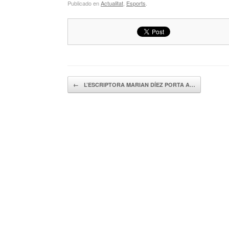
Publicado en
Actualitat
,
Esports
.
Navegador de artículos
←
L’ESCRIPTORA MARIAN DÍEZ PORTA A…