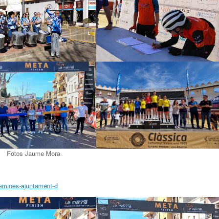
Fotos Jaume Mora
-femines-ajuntament-d