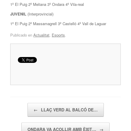
1º El Puig 2º Meliana 3º Ondara 4º Vila-real
JUVENIL
(Interprovincial)
1º El Puig 2º Massamagrell 3º Castelló 4º Vall de Laguar
Publicado en
Actualitat
,
Esports
.
Navegador de artículos
←
LLAÇ VERD AL BALCÓ DE…
ONDARA VA ACOLLIR AMB ÈXIT…
→