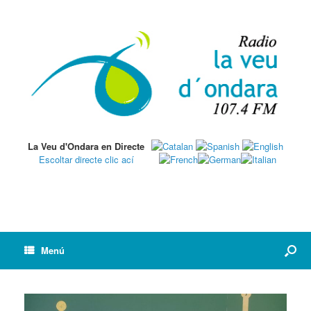
La Veu d'Ondara en Directe
Escoltar directe clic ací
Menú