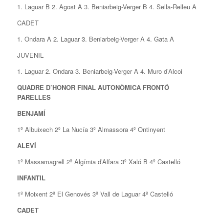
1. Laguar B 2. Agost A 3. Beniarbeig-Verger B 4. Sella-Relleu A
CADET
1. Ondara A 2. Laguar 3. Beniarbeig-Verger A 4. Gata A
JUVENIL
1. Laguar 2. Ondara 3. Beniarbeig-Verger A 4. Muro d’Alcoi
QUADRE D’HONOR FINAL
AUTONÒMICA
FRONTÓ
PARELLES
BENJAMÍ
1º Albuixech 2º La Nucía 3º Almassora 4º Ontinyent
ALEVÍ
1º Massamagrell 2º Algímia d’Alfara 3º Xaló B 4º Castelló
INFANTIL
1º Moixent 2º El Genovés 3º Vall de Laguar 4º Castelló
CADET