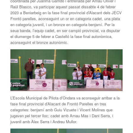
coordinada per Juanma Garrido i entrenada per Arnau Oliver i
Raül Blasco, va participar aquest passat dissabte 4 de febrer
2023 a Beniarbeig en la fase final provincial d’Alacant dels JECV
Frontó parelles, aconseguint un or en categoria cadet, una plata
en categoria juvenil, i un bronze en categoria benjamí. Per la
seua banda, l’equip cadet, en ser campió provincial, va disputar
el diumenge 5 de febrer a Castelló la fase final autonòmica,
aconseguint el bronze autonòmic.
L’Escola Municipal de Pilota d’Ondara va aconseguir arribar a la
fase final provincial d’Alacant de Frontó Parelles en tres
categories: benjamí amb Guiu Vizuete i Vicent Molines que
jugaven pel tercer lloc; cadet amb Arnau Mas i Dani Serra, i
juvenil amb Àlex Serra i Andreu Mullor.