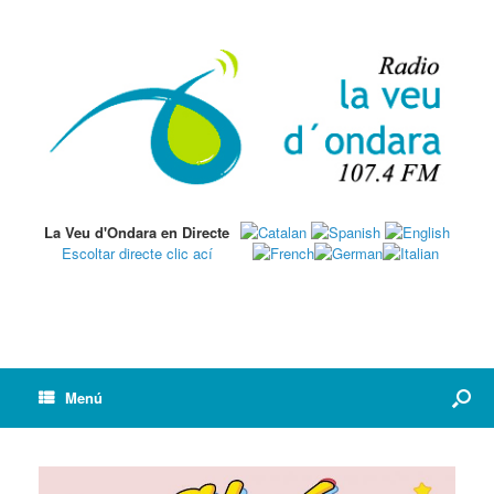
La Veu d'Ondara en Directe
Escoltar directe clic ací
Menú