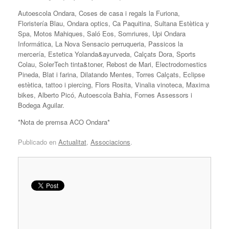
Autoescola Ondara, Coses de casa i regals la Furiona,
Floristería Blau, Ondara optics, Ca Paquitina, Sultana Estètica y
Spa, Motos Mahiques, Saló Eos, Somriures, Upi Ondara
Informática, La Nova Sensacio perruqueria, Passicos la
mercería, Estetica Yolanda&ayurveda, Calçats Dora, Sports
Colau, SolerTech tinta&toner, Rebost de Mari, Electrodomestics
Pineda, Blat i farina, Dilatando Mentes, Torres Calçats, Eclipse
estètica, tattoo i piercing, Flors Rosita, Vinalia vinoteca, Maxima
bikes, Alberto Picó, Autoescola Bahia, Fornes Assessors i
Bodega Aguilar.
*Nota de premsa ACO Ondara*
Publicado en
Actualitat
,
Associacions
.