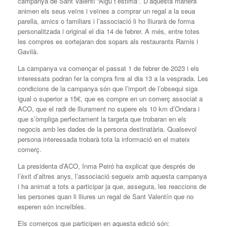
campanya de Sant Valentí “Algú t’estima”. D’aquesta manera
animen els seus veïns i veïnes a comprar un regal a la seua
parella, amics o familiars i l’associació li ho lliurarà de forma
personalitzada i original el dia 14 de febrer. A més, entre totes
les compres es sortejaran dos sopars als restaurants Ramis i
Gavilà.
La campanya va començar el passat 1 de febrer de 2023 i els
interessats podran fer la compra fins al dia 13 a la vesprada. Les
condicions de la campanya són que l’import de l’obsequi siga
igual o superior a 15€, que es compre en un comerç associat a
ACO, que el radi de lliurament no supere els 10 km d’Ondara i
que s’òmpliga perfectament la targeta que trobaran en els
negocis amb les dades de la persona destinatària. Qualsevol
persona interessada trobarà tota la informació en el mateix
comerç.
La presidenta d’ACO, Inma Peiró ha explicat que després de
l’èxit d’altres anys, l’associació segueix amb aquesta campanya
i ha animat a tots a participar ja que, assegura, les reaccions de
les persones quan li lliures un regal de Sant Valentín que no
esperen són increïbles.
Els comerços que participen en aquesta edició són: