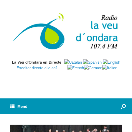
La Veu d'Ondara en Directe
Escoltar directe clic ací
Menú