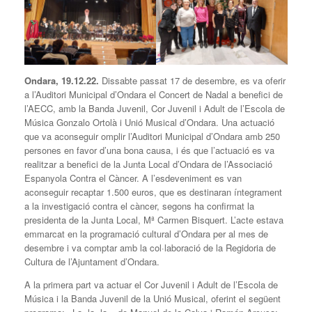
Ondara,
19
.1
2
.22.
Dissabte passat 17 de desembre, es va oferir
a l’Auditori Municipal d’Ondara el Concert de Nadal a benefici de
l’AECC, amb la Banda Juvenil, Cor Juvenil i Adult de l’Escola de
Música Gonzalo Ortolà i Unió Musical d’Ondara. Una actuació
que va aconseguir omplir l’Auditori Municipal d’Ondara amb 250
persones en favor d’una bona causa, i és que l’actuació es va
realitzar a benefici de la Junta Local d’Ondara de l’Associació
Espanyola Contra el Càncer. A l’esdeveniment es van
aconseguir recaptar 1.500 euros, que es destinaran íntegrament
a la investigació contra el càncer, segons ha confirmat la
presidenta de la Junta Local, Mª Carmen Bisquert. L’acte estava
emmarcat en la programació cultural d’Ondara per al mes de
desembre i va comptar amb la col·laboració de la Regidoria de
Cultura de l’Ajuntament d’Ondara.
A la primera part va actuar el Cor Juvenil i Adult de l’Escola de
Música i la Banda Juvenil de la Unió Musical, oferint el següent