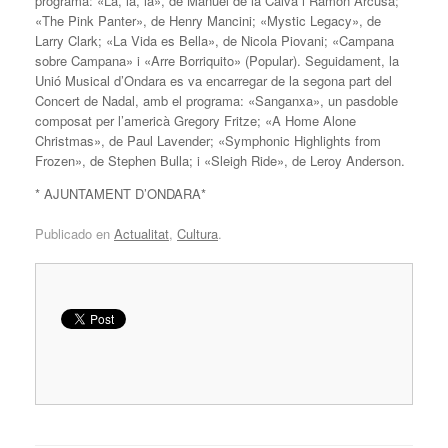
programa: «La, la, la», de Manuel de la Calva i Ramón Arcusa;
«The Pink Panter», de Henry Mancini; «Mystic Legacy», de
Larry Clark; «La Vida es Bella», de Nicola Piovani; «Campana
sobre Campana» i «Arre Borriquito» (Popular). Seguidament, la
Unió Musical d’Ondara es va encarregar de la segona part del
Concert de Nadal, amb el programa: «Sanganxa», un pasdoble
composat per l’americà Gregory Fritze; «A Home Alone
Christmas», de Paul Lavender; «Symphonic Highlights from
Frozen», de Stephen Bulla; i «Sleigh Ride», de Leroy Anderson.
* AJUNTAMENT D’ONDARA*
Publicado en
Actualitat
,
Cultura
.