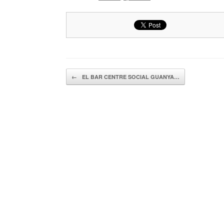
Navegador de artículos
←
EL BAR CENTRE SOCIAL GUANYA…