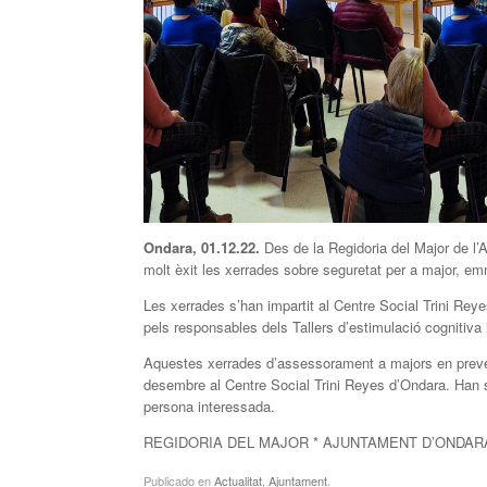
Ondara, 01.12.22.
Des de la Regidoria del Major de l
molt èxit les xerrades sobre seguretat per a major, e
Les xerrades s’han impartit al Centre Social Trini Reye
pels responsables dels Tallers d’estimulació cognitiva
Aquestes xerrades d’assessorament a majors en prevenc
desembre al Centre Social Trini Reyes d’Ondara. Han s
persona interessada.
REGIDORIA DEL MAJOR * AJUNTAMENT D’ONDAR
Publicado en
Actualitat
,
Ajuntament
.