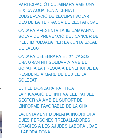
PARTICIPACIÓ I CULMINARÀ AMB UNA
EIXIDA AQUÀTICA A DÉNIA I
L’OBSERVACIÓ DE L’ECLIPSI SOLAR
DES DE LA TERRASSA DE L’ESPAI JOVE
ONDARA PRESENTA LA 9a CAMPANYA
SOLAR DE PREVENCIÓ DEL CÀNCER DE
PELL IMPULSADA PER LA JUNTA LOCAL
DE L’AECC
ONDARA CELEBRARÀ EL 27 D’AGOST
UNA GRAN NIT SOLIDÀRIA AMB EL
SOPAR A LA FRESCA A BENEFICI DE LA
RESIDÈNCIA MARE DE DÉU DE LA
SOLEDAT
,
EL PLE D’ONDARA RATIFICA
L’APROVACIÓ DEFINITIVA DEL PAI DEL
SECTOR 9A AMB EL SUPORT DE
L’INFORME FAVORABLE DE LA CHX
L’AJUNTAMENT D’ONDARA INCORPORA
DUES PERSONES TREBALLADORES
GRÀCIES A LES AJUDES LABORA JOVE
I LABORA DONA