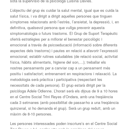
sota la supervisió de la psicòloga Luisina Davies.
L’objectiu del grup és cuidar la salut mental, igual que es cuida la
salut física, i va dirigit a dirigit aquelles persones que tinguen
símptomes relacionats amb l’estrès, l’ansietat, la depressió, i, en
definitiva, qualsevol persona que vullga prevenir aquesta
simptomatologia o futurs trastorns. El Grup de Suport Terapèutic
oferirà estratègies per a millorar el benestar psicològic i
emocional a través de psicoeducació (informació sobre diferents
aspectes dels trastorns) i pautes en relació a afavorir l’expressió
emocional; establir rutines saludables (de relació social, activitat
física, hàbits alimentaris, higiene del son,…); treballar els
nostres pensaments per a canviar cap a un pensament més
positiu i satisfactori; entrenament en respiracions i relaxació. La
metodologia serà pràctica i participativa (respectant les
necessitats de cada persona). El grup estarà dirigit per la
psicòloga Adele Odienne. L’horari serà els dijous de 9 a 10 hores
en el Centre Social Trini Reyes d’Ondara, amb una freqüència
cada 3 setmanes (amb possibilitat de passar-ho a una freqüència
quinzenal, si ho demanda el grup). Serà un grup reduït, amb un
màxim de 8-10 persones.
Les persones interessades poden inscriure’s en el Centre Social