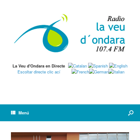
La Veu d'Ondara en Directe
Escoltar directe clic ací
Menú