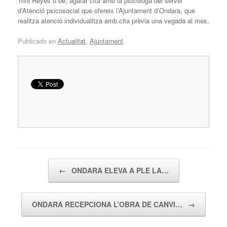
Trini Reyes o bé, agafar cita amb la psicòloga del servei
d’Atenció psicosocial que ofereix l’Ajuntament d’Ondara, que
realitza atenció individualitza amb cita prèvia una vegada al mes.
Publicado en
Actualitat
,
Ajuntament
.
Navegador de artículos
←
ONDARA ELEVA A PLE LA…
ONDARA RECEPCIONA L’OBRA DE CANVI…
→