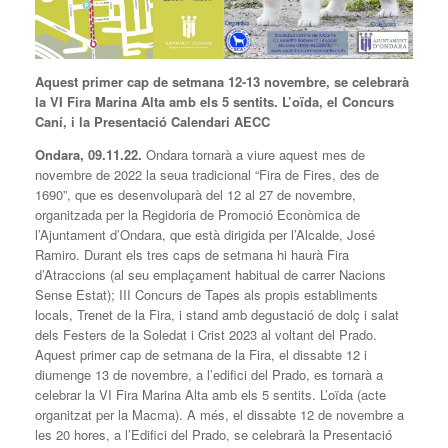
Aquest primer cap de setmana 12-13 novembre, se celebrarà
la VI Fira Marina Alta amb els 5 sentits. L’oïda, el Concurs
Caní, i la Presentació Calendari AECC
Ondara, 09.11.22.
Ondara tornarà a viure aquest mes de
novembre de 2022 la seua tradicional “Fira de Fires, des de
1690”, que es desenvoluparà del 12 al 27 de novembre,
organitzada per la Regidoria de Promoció Econòmica de
l’Ajuntament d’Ondara, que està dirigida per l’Alcalde, José
Ramiro. Durant els tres caps de setmana hi haurà Fira
d’Atraccions (al seu emplaçament habitual de carrer Nacions
Sense Estat); III Concurs de Tapes als propis establiments
locals, Trenet de la Fira, i stand amb degustació de dolç i salat
dels Festers de la Soledat i Crist 2023 al voltant del Prado.
Aquest primer cap de setmana de la Fira, el dissabte 12 i
diumenge 13 de novembre, a l’edifici del Prado, es tornarà a
celebrar la VI Fira Marina Alta amb els 5 sentits. L’oïda (acte
organitzat per la Macma). A més, el dissabte 12 de novembre a
les 20 hores, a l’Edifici del Prado, se celebrarà la Presentació