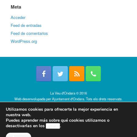
Meta
Acceder
Feed de entradas
Feed de comentarios
WordPress.org
La Veu d'Ondara © 2016
Web desenvolupada per
Ajuntament d'Ondara
. Tots els drets reservats.
Política de cookies
Utilizamos cookies para ofrecerte la mejor experiencia en
nuestra web.
Puedes aprender más sobre qué cookies utilizamos o
desactivarlas en los
ajustes
.