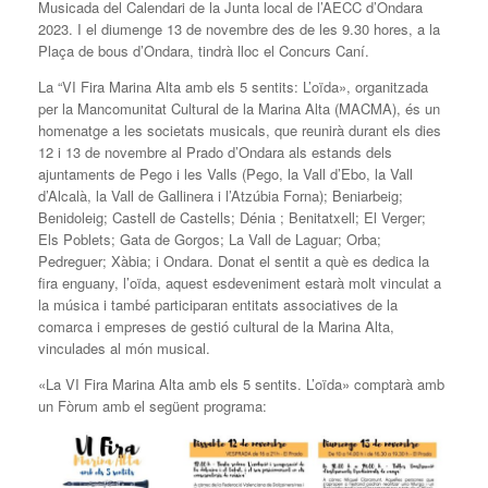
Musicada del Calendari de la Junta local de l’AECC d’Ondara
2023. I el diumenge 13 de novembre des de les 9.30 hores, a la
Plaça de bous d’Ondara, tindrà lloc el Concurs Caní.
La “VI Fira Marina Alta amb els 5 sentits: L’oïda», organitzada
per la Mancomunitat Cultural de la Marina Alta (MACMA), és un
homenatge a les societats musicals, que reunirà durant els dies
12 i 13 de novembre al Prado d’Ondara als estands dels
ajuntaments de Pego i les Valls (Pego, la Vall d’Ebo, la Vall
d’Alcalà, la Vall de Gallinera i l’Atzúbia Forna); Beniarbeig;
Benidoleig; Castell de Castells; Dénia ; Benitatxell; El Verger;
Els Poblets; Gata de Gorgos; La Vall de Laguar; Orba;
Pedreguer; Xàbia; i Ondara. Donat el sentit a què es dedica la
fira enguany, l’oïda, aquest esdeveniment estarà molt vinculat a
la música i també participaran entitats associatives de la
comarca i empreses de gestió cultural de la Marina Alta,
vinculades al món musical.
«La VI Fira Marina Alta amb els 5 sentits. L’oïda» comptarà amb
un Fòrum amb el següent programa: