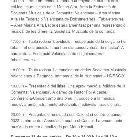
13.00 h – Acte de reconeixement a la trajectòria cultural dels
col·lectius musicals de la Marina Alta. Amb la Federació de
Societats Musicals de la Comunitat Valenciana – Àrea Marina
Alta i la Federació Valenciana de Dolçainers/res i Tabaleters/res
– Àrea Marina Alta L’acte estarà amenitzat per una representació
musical de les diferents Societats Musicals de la comarca.
17.00 h – Taula rodona ‘L’evolució i recuperació de la dolçaina i el
tabal, i el seu posicionament en els conservatoris de música’. A
càrrec de la Federació Valenciana de dolçainers/res i
tabaleters/res.
18.00 h – Taula rodona ‘La candidatura de les Societats Musicals
Valencianes a Patrimoni Immaterial de la Humanitat – UNESCO’.
19.00 h – Presentació del llibre ‘Una aproximació al folklore de la
Comunitat Valenciana’. A càrrec de l’autor Pol Alcaide.
Conferència-Concert amb una breu introducció a la música
medieval amb instruments artesanals medievals i tradicionals.
20.00 h – Presentació musicada del ‘Calendari contra el càncer
2023’ a càrrec de l’Associació contra el Càncer. La presentació
musicada estarà amenitzada per Marta Fornali.
Diumenge 13 de novembre – De 10 a 14.00 h i de 16.30 a