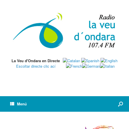
La Veu d'Ondara en Directe
Escoltar directe clic ací
Menú