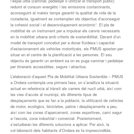
l’espai urbà (caminar, pedalejar o utilitzar el transport públic)
reduint el consum energètic i les emissions contaminants,
aconseguint al mateix temps garantir la qualitat de vida de la
ciutadania, igualment es contemplen els objectius d’aconseguir
la cohesió social i el desenvolupament econòmic”. El pla de
mobilitat és un instrument per a impulsar els canvis necessaris
en la mobilitat urbana amb criteris de sostenibilitat. Davant d’un
model de transport concebut per a donar fluïdesa i capacitat
d’estacionament als vehicles motoritzats, els PMUS aposten per
situar en el centre de la planificació a les persones. El seu
objectiu és garantir un ambient sa on es puga caminar i pedalejar
per itineraris accessibles, segurs i atractius.
L’elaboració d’aquest Pla de Mobilitat Urbana Sostenible – PMUS
a Ondara contempla una primera fase, on s’analitza la situació
actual en referència al trànsit als carrers del nucli urbà, així com
les vies d’accés al municipi, els diferents tipus de
desplaçaments que es fan a la població, la utilització de vehicles
de motor, ecològics, bicicletes, patins i desplaçaments a peu,
així com les zones d’aparcament, zones esportives, camí segur
a l’escola, zona industrial i comercial. Posteriorment,
s’estudiaran les diferents solucions a aplicar. Per això, la
col·laboració dels habitants d’Ondara es fa imprescindible,