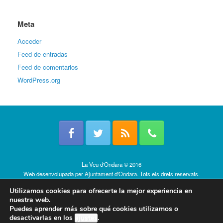
Meta
Acceder
Feed de entradas
Feed de comentarios
WordPress.org
La Veu d'Ondara © 2016
Web desenvolupada per
Ajuntament d'Ondara
. Tots els drets reservats.
Política de cookies
Utilizamos cookies para ofrecerte la mejor experiencia en
nuestra web.
Puedes aprender más sobre qué cookies utilizamos o
desactivarlas en los
ajustes
.