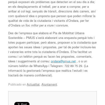
perquè exposen els problemes que detecten en el seu dia a dia;
en els desplaçaments al treball, per a anar a comprar, per a
arribar al col·legi, senyals de trànsit, direccions dels carrers, així
com qualsevol idea o proposta que pensen que poden millorar la
qualitat de vida de la ciutadania i visitants d’Ondara, per fer
d’Ondara un lloc millor per a viure i conviure.
Des de l’empresa que elabora el Pla de Mobilitat Urbana
Sostenible – PMUS s’està elaborant una enquesta perquè tots i
totes puguen participar, però abans, proposen a la ciutadania que
aporten les seues idees i propostes, per tal de poder incloure-les
i valorar-les entre tota la ciutadania d’Ondara. S’ha facilitat un
correu i un telèfon perquè es facen les propostes, comentaris,
idees i suggeriments al correu:
ondara@pmus.net
, o a un
número telèfon de WhatsApp i Telegram: 722 89 75 29. (La
informació la gestionarà l’empresa que realitza l’estudi i es
tractarà de manera confidencial).
Publicado en
Actualitat
,
Ajuntament
.