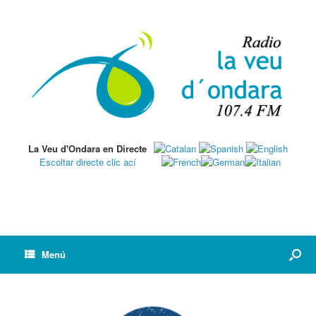
La Veu d'Ondara en Directe
Escoltar directe clic ací
Menú