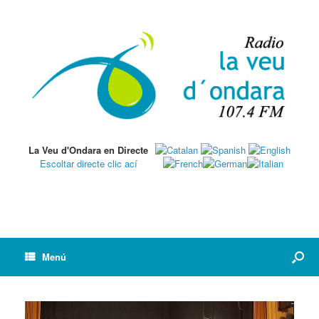
La Veu d'Ondara en Directe
Escoltar directe clic ací
Menú