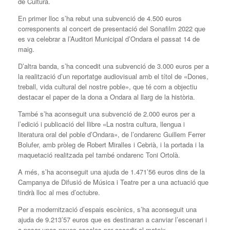
de Cultura.
En primer lloc s’ha rebut una subvenció de 4.500 euros
corresponents al concert de presentació del Sonafilm 2022 que
es va celebrar a l’Auditori Municipal d’Ondara el passat 14 de
maig.
D’altra banda, s’ha concedit una subvenció de 3.000 euros per a
la realització d’un reportatge audiovisual amb el títol de «Dones,
treball, vida cultural del nostre poble», que té com a objectiu
destacar el paper de la dona a Ondara al llarg de la història.
També s’ha aconseguit una subvenció de 2.000 euros per a
l’edició i publicació del llibre «La nostra cultura, llengua i
literatura oral del poble d’Ondara», de l’ondarenc Guillem Ferrer
Bolufer, amb pròleg de Robert Miralles i Cebrià, i la portada i la
maquetació realitzada pel també ondarenc Toni Ortolà.
A més, s’ha aconseguit una ajuda de 1.471’56 euros dins de la
Campanya de Difusió de Música i Teatre per a una actuació que
tindrà lloc al mes d’octubre.
Per a modernització d’espais escènics, s’ha aconseguit una
ajuda de 9.213’57 euros que es destinaran a canviar l’escenari i
a posar unes noves escales per accedir al mateix.