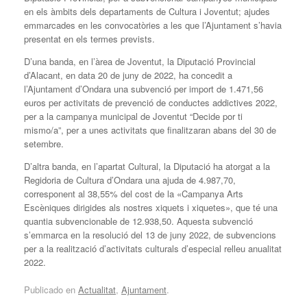
en els àmbits dels departaments de Cultura i Joventut; ajudes
emmarcades en les convocatòries a les que l’Ajuntament s’havia
presentat en els termes prevists.
D’una banda, en l’àrea de Joventut, la Diputació Provincial
d’Alacant, en data 20 de juny de 2022, ha concedit a
l’Ajuntament d’Ondara una subvenció per import de 1.471,56
euros per activitats de prevenció de conductes addictives 2022,
per a la campanya municipal de Joventut “Decide por ti
mismo/a”, per a unes activitats que finalitzaran abans del 30 de
setembre.
D’altra banda, en l’apartat Cultural, la Diputació ha atorgat a la
Regidoria de Cultura d’Ondara una ajuda de 4.987,70,
corresponent al 38,55% del cost de la «Campanya Arts
Escèniques dirigides als nostres xiquets i xiquetes», que té una
quantia subvencionable de 12.938,50. Aquesta subvenció
s’emmarca en la resolució del 13 de juny 2022, de subvencions
per a la realització d’activitats culturals d’especial relleu anualitat
2022.
Publicado en
Actualitat
,
Ajuntament
.