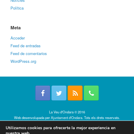
Notícies
Política
Meta
Acceder
Feed de entradas
Feed de comentarios
WordPress.org
La Veu d'Ondara © 2016
Web desenvolupada per
Ajuntament d'Ondara
. Tots els drets reservats.
Política de cookies
Utilizamos cookies para ofrecerte la mejor experiencia en
nuestra web.