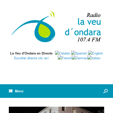
La Veu d'Ondara en Directe
Escoltar directe clic ací
Menú