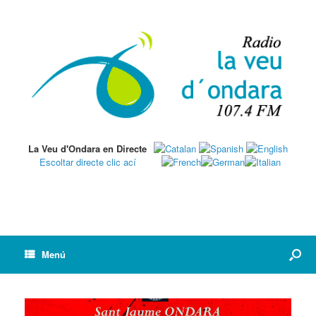
La Veu d'Ondara en Directe
Escoltar directe clic ací
Menú