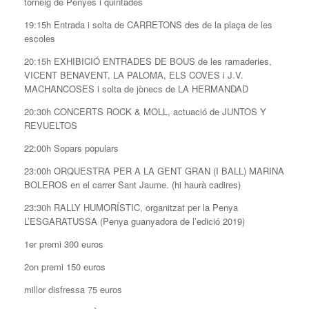
torneig de Penyes i quintades
19:15h Entrada i solta de CARRETONS des de la plaça de les
escoles
20:15h EXHIBICIÓ ENTRADES DE BOUS de les ramaderies,
VICENT BENAVENT, LA PALOMA, ELS COVES i J.V.
MACHANCOSES i solta de jònecs de LA HERMANDAD
20:30h CONCERTS ROCK & MOLL, actuació de JUNTOS Y
REVUELTOS
22:00h Sopars populars
23:00h ORQUESTRA PER A LA GENT GRAN (I BALL) MARINA
BOLEROS en el carrer Sant Jaume. (hi haurà cadires)
23:30h RALLY HUMORÍSTIC, organitzat per la Penya
L’ESGARATUSSA (Penya guanyadora de l’edició 2019)
1er premi 300 euros
2on premi 150 euros
millor disfressa 75 euros