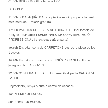
01:00h DISCO MÒBIL a la zona O30
DIJOUS 28
11:30h JOCS AQUÀTICS a la piscina municipal per a la gent
mes menuda. Entrada gratuïta
17:00h PARTIDA DE PILOTA AL TRINQUET. Final torneig de
Penyes i quintades i SEMIFINALS DE COPA DIPUTACIÓ
PROFESSIONAL (la entrada serà gratuïta)
19:15h Entrada i solta de CARRETONS des de la plaça de les
Escoles
20:15h Entrada de la ramaderia JESÚS ASENSI i solta de
jònegues de ELS COVES
22:00h CONCURS DE PAELLES amenitzat per la XARANGA
L’ATRIL
*ingredients, llenya o butà a càrrec de cadascú.
1er PREMI 150 EUROS
2on PREMI 75 EUROS