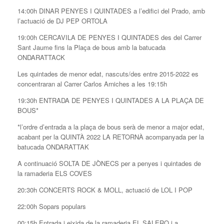
14:00h DINAR PENYES I QUINTADES a l’edifici del Prado, amb
l’actuació de DJ PEP ORTOLA
19:00h CERCAVILA DE PENYES I QUINTADES des del Carrer
Sant Jaume fins la Plaça de bous amb la batucada
ONDARATTACK
Les quintades de menor edat, nascuts/des entre 2015-2022 es
concentraran al Carrer Carlos Arniches a les 19:15h
19:30h ENTRADA DE PENYES I QUINTADES A LA PLAÇA DE
BOUS*
*l’ordre d’entrada a la plaça de bous serà de menor a major edat,
acabant per la QUINTÀ 2022 LA RETORNÀ acompanyada per la
batucada ONDARATTAK
A continuació SOLTA DE JÒNECS per a penyes i quintades de
la ramaderia ELS COVES
20:30h CONCERTS ROCK & MOLL, actuació de LOL I POP
22:00h Sopars populars
00:15h Entrada i eixida de la ramaderia EL SALERO i a