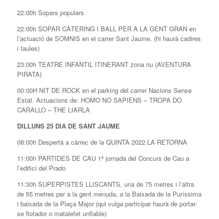
22:00h Sopars populars
22:00h SOPAR CÀTERING I BALL PER A LA GENT GRAN en
l’actuació de SOMNIS en el carrer Sant Jaume. (hi haurà cadires
i taules)
23:00h TEATRE INFANTIL ITINERANT zona riu (AVENTURA
PIRATA)
00:00H NIT DE ROCK en el parking del carrer Nacions Sense
Estat. Actuacions de: HOMO NO SAPIENS – TROPA DO
CARALLO – THE LIARLA
DILLUNS 25 DIA DE SANT JAUME
08:00h Despertà a càrrec de la QUINTÀ 2022 LA RETORNÀ
11:00h PARTIDES DE CAU 1ª jornada del Concurs de Cau a
l’edifici del Prado
11:30h SUPERPISTES LLISCANTS, una de 75 metres i l’altra
de 55 metres per a la gent menuda, a la Baixada de la Puríssima
i baixada de la Plaça Major (qui vulga participar haurà de portar-
se flotador o matalefet unflable)