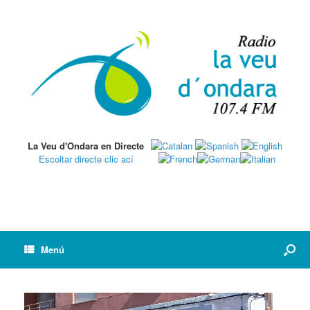
La Veu d'Ondara en Directe
Escoltar directe clic ací
Menú