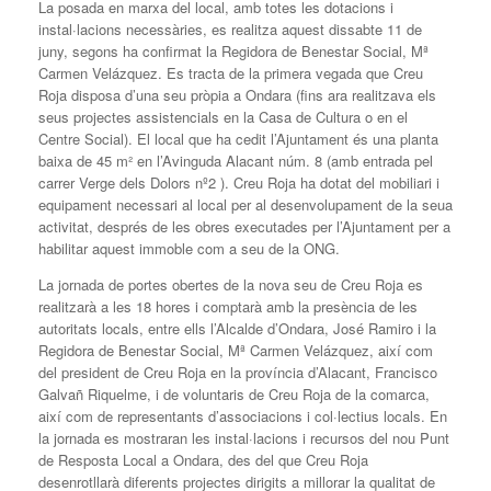
La posada en marxa del local, amb totes les dotacions i
instal·lacions necessàries, es realitza aquest dissabte 11 de
juny, segons ha confirmat la Regidora de Benestar Social, Mª
Carmen Velázquez. Es tracta de la primera vegada que Creu
Roja disposa d’una seu pròpia a Ondara (fins ara realitzava els
seus projectes assistencials en la Casa de Cultura o en el
Centre Social). El local que ha cedit l’Ajuntament és una planta
baixa de 45 m² en l’Avinguda Alacant núm. 8 (amb entrada pel
carrer Verge dels Dolors nº2 ). Creu Roja ha dotat del mobiliari i
equipament necessari al local per al desenvolupament de la seua
activitat, després de les obres executades per l’Ajuntament per a
habilitar aquest immoble com a seu de la ONG.
La jornada de portes obertes de la nova seu de Creu Roja es
realitzarà a les 18 hores i comptarà amb la presència de les
autoritats locals, entre ells l’Alcalde d’Ondara, José Ramiro i la
Regidora de Benestar Social, Mª Carmen Velázquez, així com
del president de Creu Roja en la província d’Alacant, Francisco
Galvañ Riquelme, i de voluntaris de Creu Roja de la comarca,
així com de representants d’associacions i col·lectius locals. En
la jornada es mostraran les instal·lacions i recursos del nou Punt
de Resposta Local a Ondara, des del que Creu Roja
desenrotllarà diferents projectes dirigits a millorar la qualitat de