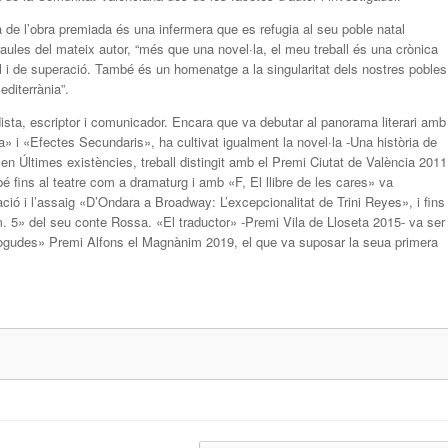
a de l’obra premiada és una infermera que es refugia al seu poble natal
aules del mateix autor, “més que una novel·la, el meu treball és una crònica
al i de superació. També és un homenatge a la singularitat dels nostres pobles
editerrània”.
sta, escriptor i comunicador. Encara que va debutar al panorama literari amb
a» i «Efectes Secundaris», ha cultivat igualment la novel·la -Una història de
en Últimes existències, treball distingit amb el Premi Ciutat de València 2011
bé fins al teatre com a dramaturg i amb «F, El llibre de les cares» va
ció i l’assaig «D’Ondara a Broadway: L’excepcionalitat de Trini Reyes», i fins 
. 5» del seu conte Rossa. «El traductor» -Premi Vila de Lloseta 2015- va ser
mogudes» Premi Alfons el Magnànim 2019, el que va suposar la seua primera