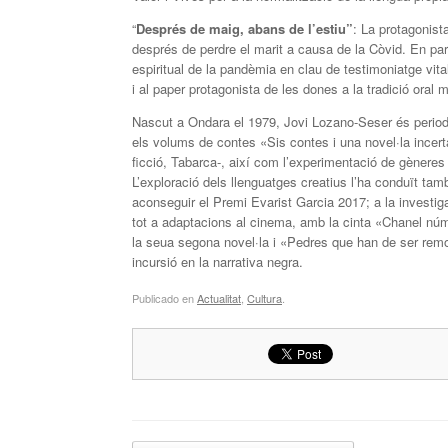
“
Després de maig, abans de l’estiu”
: La protagonist
després de perdre el marit a causa de la Còvid. En par
espiritual de la pandèmia en clau de testimoniatge vit
i al paper protagonista de les dones a la tradició oral m
Nascut a Ondara el 1979, Jovi Lozano-Seser és periodi
els volums de contes «Sis contes i una novel·la incert
ficció, Tabarca-, així com l’experimentació de gèneres 
L’exploració dels llenguatges creatius l’ha conduït tam
aconseguir el Premi Evarist Garcia 2017; a la investiga
tot a adaptacions al cinema, amb la cinta «Chanel núm
la seua segona novel·la i «Pedres que han de ser re
incursió en la narrativa negra.
Publicado en
Actualitat
,
Cultura
.