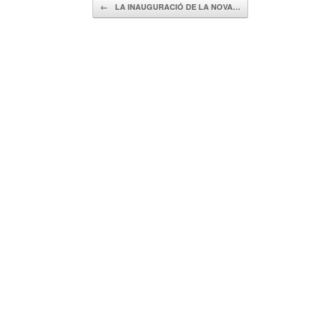
Navegador de artículos
←
LA INAUGURACIÓ DE LA NOVA…