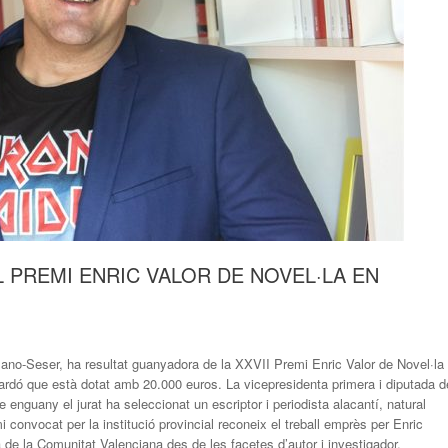
 PREMI ENRIC VALOR DE NOVEL·LA EN
zano-Seser, ha resultat guanyadora de la XXVII Premi Enric Valor de Novel·la
ardó que està dotat amb 20.000 euros. La vicepresidenta primera i diputada d
que enguany el jurat ha seleccionat un escriptor i periodista alacantí, natural
mi convocat per la institució provincial reconeix el treball emprès per Enric
ia de la Comunitat Valenciana des de les facetes d’autor i investigador.