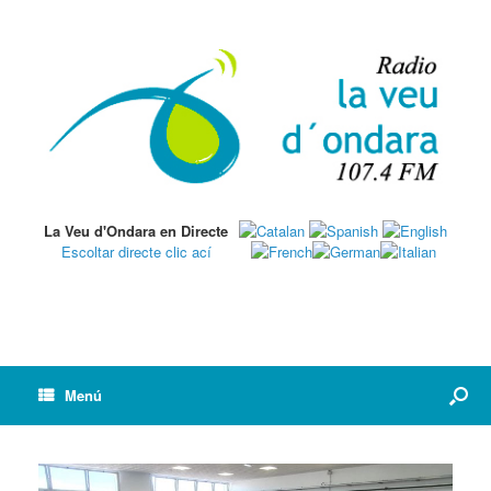
La Veu d'Ondara en Directe
Escoltar directe clic ací
Menú