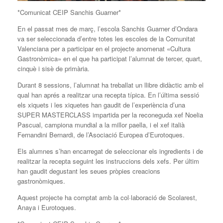
*Comunicat CEIP Sanchis Guarner*
En el passat mes de març, l’escola Sanchis Guarner d’Ondara
va ser seleccionada d’entre totes les escoles de la Comunitat
Valenciana per a participar en el projecte anomenat «Cultura
Gastronòmica» en el que ha participat l’alumnat de tercer, quart,
cinquè i sisè de primària.
Durant 8 sessions, l’alumnat ha treballat un llibre didàctic amb el
qual han aprés a realitzar una recepta típica. En l’última sessió
els xiquets i les xiquetes han gaudit de l’experiència d’una
SUPER MASTERCLASS impartida per la reconeguda xef Noelia
Pascual, campiona mundial a la millor paella, i el xef italià
Fernandini Bernardi, de l’Asociació Europea d’Eurotoques.
Els alumnes s’han encarregat de seleccionar els ingredients i de
realitzar la recepta seguint les instruccions dels xefs. Per últim
han gaudit degustant les seues pròpies creacions
gastronòmiques.
Aquest projecte ha comptat amb la col·laboració de Scolarest,
Anaya i Eurotoques.