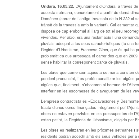
Ondara, 16.05.22.
L’Ajuntament d’Ondara, a través de
aquesta setmana, concretament a partir de demà dimart
Domènec (carrer de l’antiga travessia de la N-332 al s
trànsit de la travessia amb la variant). Cal esmentar que
disposa de cap embornal al llarg de tot el seu recorregu
vivendes. Per això, era una reclamació i una demanda v
pluvials adequat a les seus característiques (té una f
Regidor d’Urbanisme, Francesc Giner, que és qui ha pa
problemàtica que arrossega el carrer des que en 2009 e
sense habilitar la corresponent xarxa de pluvials.
Les obres que comencen aquesta setmana consten de l’
pendent pronunciat, i es pretén canalitzar les aigües p
aigües que, finalment, s’abocaran al barranc de l’Alberc
interferir en les escomeses de clavegueram de les vi
L’empresa contractista és «Excavaciones y Desmontes P
tracta d’unes obres finançades íntegrament per l’Aju
obres no estaven previstes en els pressupostos de l’
estan patint, la Regidoria de Urbanisme, dirigida per
Les obres es realitzaran en les pròximes setmanes i su
residents podran accedir amb els seus vehicles per a 