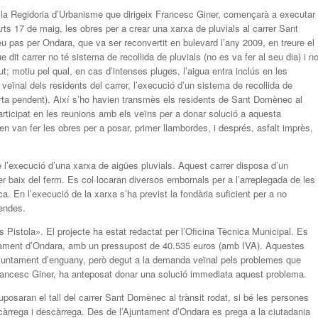
 la Regidoria d’Urbanisme que dirigeix Francesc Giner, començarà a executar
s 17 de maig, les obres per a crear una xarxa de pluvials al carrer Sant
eu pas per Ondara, que va ser reconvertit en bulevard l’any 2009, en treure el
 dit carrer no té sistema de recollida de pluvials (no es va fer al seu dia) i n
t; motiu pel qual, en cas d’intenses pluges, l’aigua entra inclús en les
eïnal dels residents del carrer, l’execució d’un sistema de recollida de
orta pendent). Així s’ho havien transmès els residents de Sant Domènec al
rticipat en les reunions amb els veïns per a donar solució a aquesta
n van fer les obres per a posar, primer llambordes, i després, asfalt imprès,
execució d’una xarxa de aigües pluvials. Aquest carrer disposa d’un
er baix del ferm. Es col·locaran diversos embornals per a l’arreplegada de les
a. En l’execució de la xarxa s’ha previst la fondària suficient per a no
vendes.
istola». El projecte ha estat redactat per l’Oficina Tècnica Municipal. Es
ntament d’Ondara, amb un pressupost de 40.535 euros (amb IVA). Aquestes
Ajuntament d’enguany, però degut a la demanda veïnal pels problemes que
 Francesc Giner, ha anteposat donar una solució immediata aquest problema.
posaran el tall del carrer Sant Domènec al trànsit rodat, si bé les persones
càrrega i descàrrega. Des de l’Ajuntament d’Ondara es prega a la ciutadania