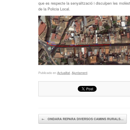
que es respecte la senyalització i disculpen les molèst
de la Policia Local.
Publicado en
Actualitat
,
Ajuntament
.
Navegador de artículos
←
ONDARA REPARA DIVERSOS CAMINS RURALS…