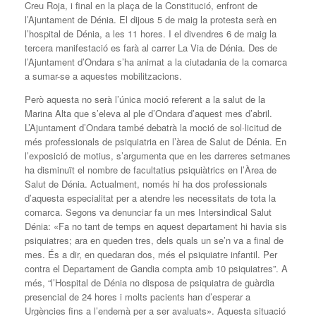
Creu Roja, i final en la plaça de la Constitució, enfront de
l’Ajuntament de Dénia. El dijous 5 de maig la protesta serà en
l’hospital de Dénia, a les 11 hores. I el divendres 6 de maig la
tercera manifestació es farà al carrer La Via de Dénia. Des de
l’Ajuntament d’Ondara s’ha animat a la ciutadania de la comarca
a sumar-se a aquestes mobilitzacions.
Però aquesta no serà l’única moció referent a la salut de la
Marina Alta que s’eleva al ple d’Ondara d’aquest mes d’abril.
L’Ajuntament d’Ondara també debatrà la moció de sol·licitud de
més professionals de psiquiatria en l’àrea de Salut de Dénia. En
l’exposició de motius, s’argumenta que en les darreres setmanes
ha disminuït el nombre de facultatius psiquiàtrics en l’Àrea de
Salut de Dénia. Actualment, només hi ha dos professionals
d’aquesta especialitat per a atendre les necessitats de tota la
comarca. Segons va denunciar fa un mes Intersindical Salut
Dénia: «Fa no tant de temps en aquest departament hi havia sis
psiquiatres; ara en queden tres, dels quals un se’n va a final de
mes. És a dir, en quedaran dos, més el psiquiatre infantil. Per
contra el Departament de Gandia compta amb 10 psiquiatres”. A
més, “l’Hospital de Dénia no disposa de psiquiatra de guàrdia
presencial de 24 hores i molts pacients han d’esperar a
Urgències fins a l’endemà per a ser avaluats». Aquesta situació