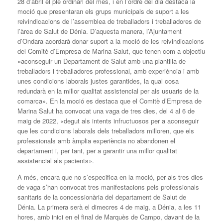
28 d’abril el ple ordinari del mes, i en l’ordre del dia destaca la
moció que presentaran els grups municipals de suport a les
reivindicacions de l’assemblea de treballadors i treballadores de
l’àrea de Salut de Dénia. D’aquesta manera, l’Ajuntament
d’Ondara acordarà donar suport a la moció de les reivindicacions
del Comitè d’Empresa de Marina Salut, que tenen com a objectiu
«aconseguir un Departament de Salut amb una plantilla de
treballadors i treballadores professional, amb experiència i amb
unes condicions laborals justes garantides, la qual cosa
redundarà en la millor qualitat assistencial per als usuaris de la
comarca». En la moció es destaca que el Comitè d’Empresa de
Marina Salut ha convocat una vaga de tres dies, del 4 al 6 de
maig de 2022, «degut als intents infructuosos per a aconseguir
que les condicions laborals dels treballadors milloren, que els
professionals amb àmplia experiència no abandonen el
departament i, per tant, per a garantir una millor qualitat
assistencial als pacients».
A més, encara que no s’especifica en la moció, per als tres dies
de vaga s’han convocat tres manifestacions pels professionals
sanitaris de la concessionària del departament de Salut de
Dénia. La primera serà el dimecres 4 de maig, a Dénia, a les 11
hores, amb inici en el final de Marquès de Campo, davant de la