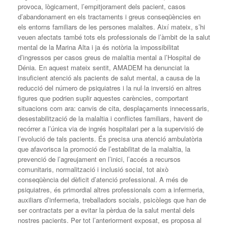
provoca, lògicament, l’empitjorament dels pacient, casos
d’abandonament en els tractaments i greus conseqüències en
els entorns familiars de les persones malaltes. Així mateix, s’hi
veuen afectats també tots els professionals de l’àmbit de la salut
mental de la Marina Alta i ja és notòria la impossibilitat
d’ingressos per casos greus de malaltia mental a l’Hospital de
Dénia. En aquest mateix sentit, AMADEM ha denunciat la
insuficient atenció als pacients de salut mental, a causa de la
reducció del número de psiquiatres i la nul·la inversió en altres
figures que podrien suplir aquestes carències, comportant
situacions com ara: canvis de cita, desplaçaments innecessaris,
desestabilització de la malaltia i conflictes familiars, havent de
recórrer a l’única via de ingrés hospitalari per a la supervisió de
l’evolució de tals pacients. És precisa una atenció ambulatòria
que afavorisca la promoció de l’estabilitat de la malaltia, la
prevenció de l’agreujament en l’inici, l’accés a recursos
comunitaris, normalització i inclusió social, tot això
conseqüència del dèficit d’atenció professional. A més de
psiquiatres, és primordial altres professionals com a infermeria,
auxiliars d’infermeria, treballadors socials, psicòlegs que han de
ser contractats per a evitar la pèrdua de la salut mental dels
nostres pacients. Per tot l’anteriorment exposat, es proposa al