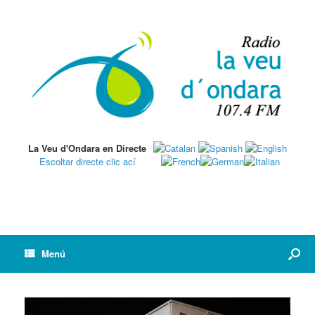
La Veu d'Ondara en Directe
Escoltar directe clic ací
Menú