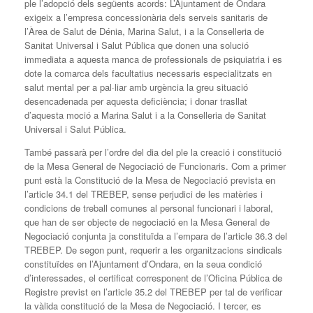
ple l’adopció dels següents acords: L’Ajuntament de Ondara
exigeix a l’empresa concessionària dels serveis sanitaris de
l’Àrea de Salut de Dénia, Marina Salut, i a la Conselleria de
Sanitat Universal i Salut Pública que donen una solució
immediata a aquesta manca de professionals de psiquiatria i es
dote la comarca dels facultatius necessaris especialitzats en
salut mental per a pal·liar amb urgència la greu situació
desencadenada per aquesta deficiència; i donar trasllat
d’aquesta moció a Marina Salut i a la Conselleria de Sanitat
Universal i Salut Pública.
També passarà per l’ordre del dia del ple la creació i constitució
de la Mesa General de Negociació de Funcionaris. Com a primer
punt està la Constitució de la Mesa de Negociació prevista en
l’article 34.1 del TREBEP, sense perjudici de les matèries i
condicions de treball comunes al personal funcionari i laboral,
que han de ser objecte de negociació en la Mesa General de
Negociació conjunta ja constituïda a l’empara de l’article 36.3 del
TREBEP. De segon punt, requerir a les organitzacions sindicals
constituïdes en l’Ajuntament d’Ondara, en la seua condició
d’interessades, el certificat corresponent de l’Oficina Pública de
Registre previst en l’article 35.2 del TREBEP per tal de verificar
la vàlida constitució de la Mesa de Negociació. I tercer, es