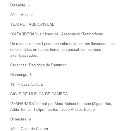
Dissabte, 5
20h – Auditori
TEATRE I AUDIOVISUAL
“XAFARDERAS” a càrrec de l’Associació “Teamorfosis”
Un reconeixement i posta en valor dels nostres llavadors, llocs
emblemàtics on tantes hores han passat les nostress
avanTpassades.
Organitza: Regidoria de Patrimoni
Diumenge, 6
19h – Casa Cultura
CICLE DE MÚSICA DE CAMBRA
“5FANBRASS” format per Marc Belmonte, Juan Miguel Bas,
Adrià Tomàs, Felipe Fuertes i José Andrés Bolufer
Dimecres, 9
18h – Casa de Cultura