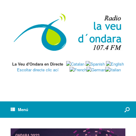
La Veu d'Ondara en Directe
Escoltar directe clic ací
Menú