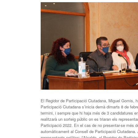
El Regidor de Participació Ciutadana, Miguel Gomis, ha
Participació Ciutadana s’inicia demà dimarts 8 de febrer
termini, i sempre que hi haja més de 3 candidatures en 
realitzarà un sorteig públic on es triaran els represent
Participació 2022. En el cas de no presentar-se més d
automàticament al Consell de Participació Ciutadana. 
representants polítics; l’Alcalde, el Regidor de Partici