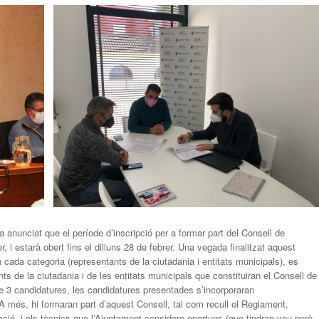
 anunciat que el període d’inscripció per a formar part del Consell de
, i estarà obert fins el dilluns 28 de febrer. Una vegada finalitzat aquest
cada categoria (representants de la ciutadania i entitats municipals), es
ants de la ciutadania i de les entitats municipals que constituiran el Consell de
e 3 candidatures, les candidatures presentades s’incorporaran
A més, hi formaran part d’aquest Consell, tal com recull el Reglament,
pació, i els tècnics que l’Ajuntament considere oportuns (que tindran veu però