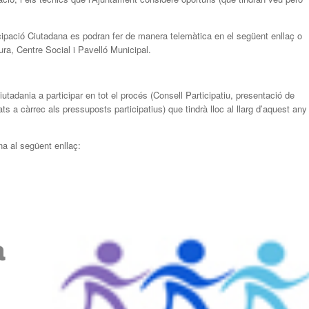
icipació Ciutadana es podran fer de manera telemàtica en el següent enllaç o
ra, Centre Social i Pavelló Municipal.
utadania a participar en tot el procés (Consell Participatiu, presentació de
s a càrrec als pressuposts participatius) que tindrà lloc al llarg d’aquest any
a al següent enllaç: