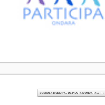
L’ESCOLA MUNICIPAL DE PILOTA D’ONDARA…
→