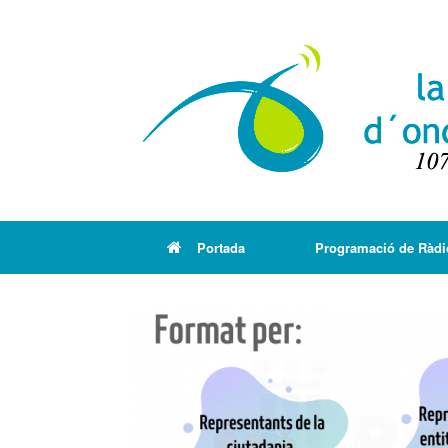
Portada
Programació de Ràdi