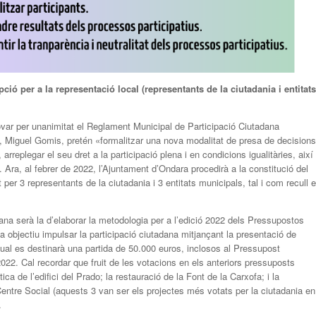
ipció per a la representació local (representants de la ciutadania i entitats
var per unanimitat el Reglament Municipal de Participació Ciutadana
a, Miguel Gomis, pretén «formalitzar una nova modalitat de presa de decisions
arreplegar el seu dret a la participació plena i en condicions igualitàries, així
». Ara, al febrer de 2022, l’Ajuntament d’Ondara procedirà a la constitució del
er 3 representants de la ciutadania i 3 entitats municipals, tal i com recull e
ana serà la d’elaborar la metodologia per a l’edició 2022 dels Pressupostos
 a objectiu impulsar la participació ciutadana mitjançant la presentació de
 qual es destinarà una partida de 50.000 euros, inclosos al Pressupost
022. Cal recordar que fruit de les votacions en els anteriors pressuposts
ica de l’edifici del Prado; la restauració de la Font de la Carxofa; i la
l Centre Social (aquests 3 van ser els projectes més votats per la ciutadania en
.