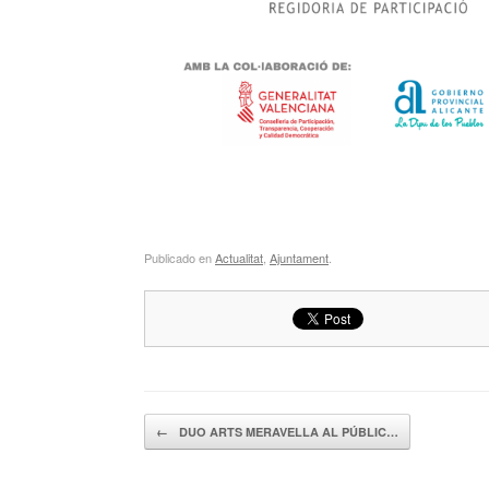
Publicado en
Actualitat
,
Ajuntament
.
Navegador de artículos
←
DUO ARTS MERAVELLA AL PÚBLIC…