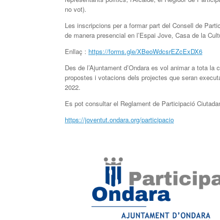
no vot).
Les inscripcions per a formar part del Consell de Part
de manera presencial en l’Espai Jove, Casa de la Cultu
Enllaç :
https://forms.gle/XBeoWdcsrEZcExDX6
Des de l’Ajuntament d’Ondara es vol animar a tota la ci
propostes i votacions dels projectes que seran executat
2022.
Es pot consultar el Reglament de Participació Ciutadan
https://joventut.ondara.org/participacio