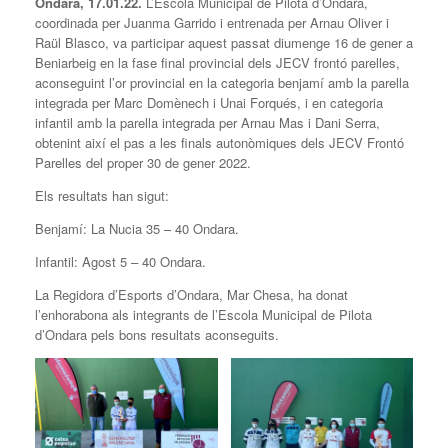
Ondara, 17.01.22.
L’Escola Municipal de Pilota d’Ondara,
coordinada per Juanma Garrido i entrenada per Arnau Oliver i
Raül Blasco, va participar aquest passat diumenge 16 de gener a
Beniarbeig en la fase final provincial dels JECV frontó parelles,
aconseguint l’or provincial en la categoria benjamí amb la parella
integrada per Marc Domènech i Unai Forqués, i en categoria
infantil amb la parella integrada per Arnau Mas i Dani Serra,
obtenint així el pas a les finals autonòmiques dels JECV Frontó
Parelles del proper 30 de gener 2022.
Els resultats han sigut:
Benjamí: La Nucia 35 – 40 Ondara.
Infantil: Agost 5 – 40 Ondara.
La Regidora d’Esports d’Ondara, Mar Chesa, ha donat
l’enhorabona als integrants de l’Escola Municipal de Pilota
d’Ondara pels bons resultats aconseguits.