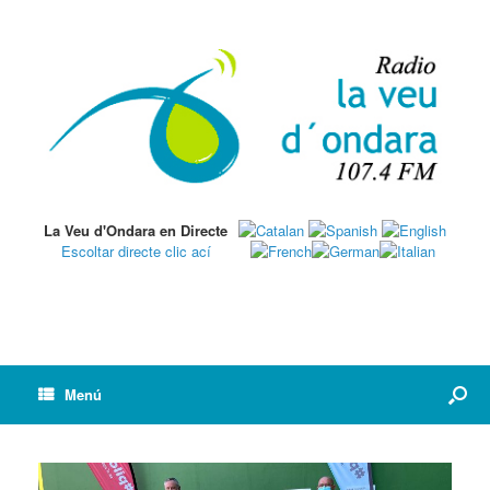
La Veu d'Ondara en Directe
Escoltar directe clic ací
Menú