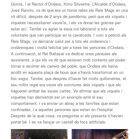
Gomis, i el Rector d’Ondara, Ximo Silvestre. L’Alcalde d’Ondara,
José Ramiro, va dir que era un honor rebre els Reis Mags en una
nit difícil, després de 2 anys de pandèmia; però que els xiquets i
xiquetes necessitaven veure’ls, i els va donar les gràcies per
estar ací. També va agrair la seua col·laboració a tots els
voluntaris que van participar en la cavalcada. I com a petició als
Reis Mags, va demanar salut per a tots els ondarencs i
ondarenques i molta felicitat per a totes les persones d’Ondara.
A continuació, el Rei Baltasar va dedicar unes paraules als
assistents, a qui els va dir que estaven molt contents per poder
tornar a recórrer els carrers del poble; que Ondara els havia
acollit en aquesta plaça de bous que s’havia transformat en un
lloc segur. També, que després d’haver fet molts quilòmetres, el
seu millor regal era veure els somriures dels xiquets i que els
hagueren arribat les seues cartes. Va afirmar que els xiquets i
xiquetes han demostrat ser un exemple amb el seu
comportament, i va enviar un abraç a les famílies que estan
confinades, i a aquelles persones que estan en l’hospital.
Després de la qual cosa, va preguntar si els presents s’havien
portat bé. I es va llançar un castell de focs artificials.