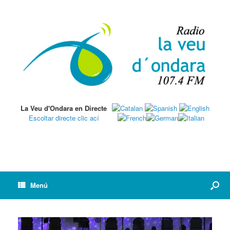
La Veu d'Ondara en Directe
Escoltar directe clic ací
Menú