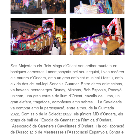
Ses Majestats els Reis Mags d’Orient van arribar muntats en
boniques carrosses i acompanyats pel seu seguici, i van recórrer
els carrers d’Ondara, amb un gran ambient musical i festiu, amb
eixida des del col·legi Sanchis Guarner. Entre altres animacions,
va haver-hi personatges Disney, Minions, Bob Esponja, Pocoyó,
unicorn, una gran estrela de llum d’Orient, cavalls de llums, un
gran elefant, tragafocs, acrobàcies amb sabres… La Cavalcada
va comptar amb la participació, entre altres, de la Quintada
2022, Comissió de la Soledat 2022, els júniors MD d’Ondara, els
grups de ball de l’Escola de Gimnàstica Rítmica d’Ondara,
l’Associació de Carreters i Cavallistes d’Ondara, i la col·laboració
de l’Associació de Mestresses i l’Associació Espanyola Contra el