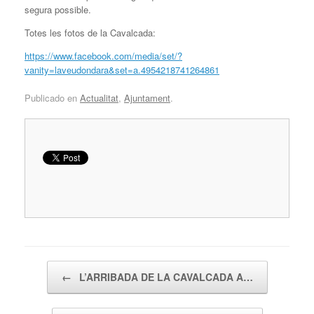
segura possible.
Totes les fotos de la Cavalcada:
https://www.facebook.com/media/set/?
vanity=laveudondara&set=a.4954218741264861
Publicado en
Actualitat
,
Ajuntament
.
Navegador de artículos
←
L’ARRIBADA DE LA CAVALCADA A…