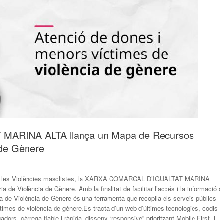
MARINA ALTA llança un Mapa de Recursos
 de Gènere
tra les Violències masclistes, la XARXA COMARCAL D’IGUALTAT MARINA
e Violència de Gènere. Amb la finalitat de facilitar l’accés i la informació 
 de Violència de Gènere és una ferramenta que recopila els serveis públics
ctimes de violència de gènere.Es tracta d’un web d’últimes tecnologies, codis
adors, càrrega fiable i ràpida, disseny “responsive” prioritzant Mobile First, i