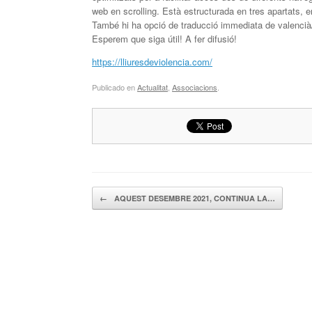
web en scrolling. Està estructurada en tres apartats,
També hi ha opció de traducció immediata de valencià/c
Esperem que siga útil! A fer difusió!
https://lliuresdeviolencia.com/
Publicado en
Actualitat
,
Associacions
.
Navegador de artículos
←
AQUEST DESEMBRE 2021, CONTINUA LA…