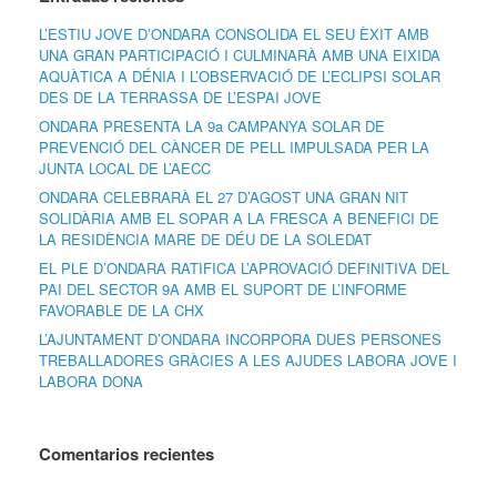
L’ESTIU JOVE D’ONDARA CONSOLIDA EL SEU ÈXIT AMB
UNA GRAN PARTICIPACIÓ I CULMINARÀ AMB UNA EIXIDA
AQUÀTICA A DÉNIA I L’OBSERVACIÓ DE L’ECLIPSI SOLAR
DES DE LA TERRASSA DE L’ESPAI JOVE
ONDARA PRESENTA LA 9a CAMPANYA SOLAR DE
PREVENCIÓ DEL CÀNCER DE PELL IMPULSADA PER LA
JUNTA LOCAL DE L’AECC
ONDARA CELEBRARÀ EL 27 D’AGOST UNA GRAN NIT
SOLIDÀRIA AMB EL SOPAR A LA FRESCA A BENEFICI DE
LA RESIDÈNCIA MARE DE DÉU DE LA SOLEDAT
EL PLE D’ONDARA RATIFICA L’APROVACIÓ DEFINITIVA DEL
PAI DEL SECTOR 9A AMB EL SUPORT DE L’INFORME
FAVORABLE DE LA CHX
L’AJUNTAMENT D’ONDARA INCORPORA DUES PERSONES
TREBALLADORES GRÀCIES A LES AJUDES LABORA JOVE I
LABORA DONA
Comentarios recientes