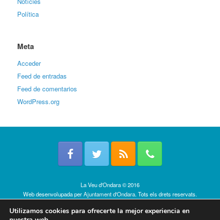
Notícies
Política
Meta
Acceder
Feed de entradas
Feed de comentarios
WordPress.org
La Veu d'Ondara © 2016
Web desenvolupada per
Ajuntament d'Ondara
. Tots els drets reservats.
Política de cookies
Utilizamos cookies para ofrecerte la mejor experiencia en
nuestra web.