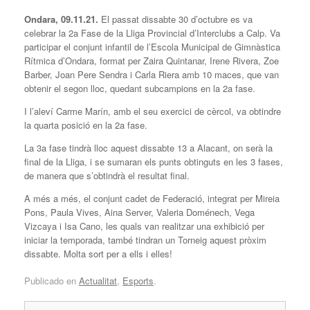
Ondara, 09.11.21.
El passat dissabte 30 d’octubre es va
celebrar la 2a Fase de la Lliga Provincial d’Interclubs a Calp. Va
participar el conjunt infantil de l’Escola Municipal de Gimnàstica
Rítmica d’Ondara, format per Zaira Quintanar, Irene Rivera, Zoe
Barber, Joan Pere Sendra i Carla Riera amb 10 maces, que van
obtenir el segon lloc, quedant subcampions en la 2a fase.
I l’aleví Carme Marín, amb el seu exercici de cèrcol, va obtindre
la quarta posició en la 2a fase.
La 3a fase tindrà lloc aquest dissabte 13 a Alacant, on serà la
final de la Lliga, i se sumaran els punts obtinguts en les 3 fases,
de manera que s’obtindrà el resultat final.
A més a més, el conjunt cadet de Federació, integrat per Mireia
Pons, Paula Vives, Aina Server, Valeria Doménech, Vega
Vizcaya i Isa Cano, les quals van realitzar una exhibició per
iniciar la temporada, també tindran un Torneig aquest pròxim
dissabte. Molta sort per a ells i elles!
Publicado en
Actualitat
,
Esports
.