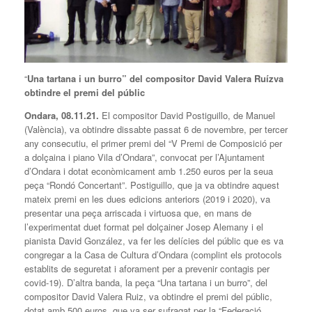
“
Una tartana i un burro” del compositor David Valera Ruízva
obtindre el premi del públic
Ondara, 08.11.21.
El compositor David Postiguillo, de Manuel
(València), va obtindre dissabte passat 6 de novembre, per tercer
any consecutiu, el primer premi del “V Premi de Composició per
a dolçaina i piano Vila d’Ondara”, convocat per l’Ajuntament
d’Ondara i dotat econòmicament amb 1.250 euros per la seua
peça “Rondó Concertant”. Postiguillo, que ja va obtindre aquest
mateix premi en les dues edicions anteriors (2019 i 2020), va
presentar una peça arriscada i virtuosa que, en mans de
l’experimentat duet format pel dolçainer Josep Alemany i el
pianista David González, va fer les delícies del públic que es va
congregar a la Casa de Cultura d’Ondara (complint els protocols
establits de seguretat i aforament per a prevenir contagis per
covid-19). D’altra banda, la peça “Una tartana i un burro”, del
compositor David Valera Ruiz, va obtindre el premi del públic,
dotat amb 500 euros, que va ser sufragat per la “Federació