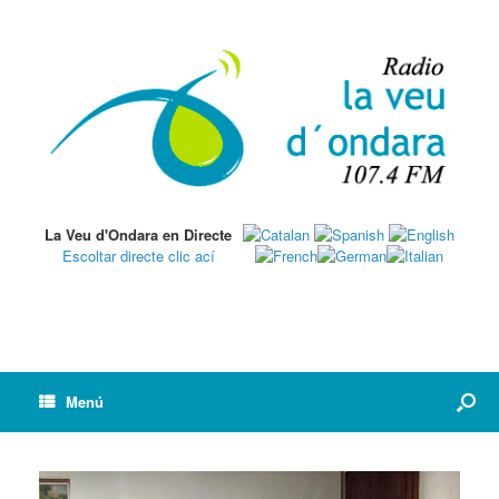
La Veu d'Ondara en Directe
Escoltar directe clic ací
Menú