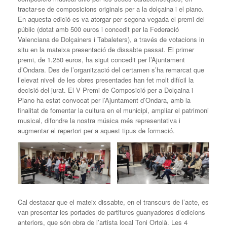
tractar-se de composicions originals per a la dolçaina i el piano.
En aquesta edició es va atorgar per segona vegada el premi del
públic (dotat amb 500 euros i concedit per la Federació
Valenciana de Dolçainers i Tabaleters), a través de votacions in
situ en la mateixa presentació de dissabte passat. El primer
premi, de 1.250 euros, ha sigut concedit per l’Ajuntament
d’Ondara. Des de l’organització del certamen s’ha remarcat que
l’elevat nivell de les obres presentades han fet molt difícil la
decisió del jurat. El V Premi de Composició per a Dolçaina i
Piano ha estat convocat per l’Ajuntament d’Ondara, amb la
finalitat de fomentar la cultura en el municipi, ampliar el patrimoni
musical, difondre la nostra música més representativa i
augmentar el repertori per a aquest tipus de formació.
Cal destacar que el mateix dissabte, en el transcurs de l’acte, es
van presentar les portades de partitures guanyadores d’edicions
anteriors, que són obra de l’artista local Toni Ortolà. Les 4