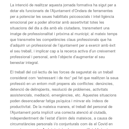
La intenció de realitzar aquesta jornada formativa ha sigut per a
dotar els funcionaris de l’Ajuntament d’Ondara de ferramentes
per a potenciar les seues habilitats psicosocials i intel·ligència
emocional per a poder afrontar amb assertivitat totes les
situacions del dia a dia amb els ciutadans, transmetent una
imatge de professionalitat i pròxima al municipi; al mateix temps
que transmetre les competències claus professionals que ha
d’adquirir un professional de l’ajuntament per a exercir amb èxit
el seu treball, i implicar cap a la recerca activa d’un creixement
professional i personal, amb l’objecte d’augmentar el seu
benestar integral.
El treball del col·lectiu de les forces de seguretat és un treball
considerat com “estressant i de risc” pel fet que realitzen la seua
professió en un entorn molt propens als conflictes: denúncies,
detenció de delinqüents, resolució de problemes, activitats
assistencials, mediació, emergències, etc. Aquestes situacions
poden desencadenar fatiga psíquica i minvar els índexs de
productivitat. De la mateixa manera, el treball del personal de
l’Ajuntament porta implícit una correcta atenció al ciutadà,
independentment de l’estat d’ànim dels mateixos, a causa de
circumstàncies personals i/o conjunturals com és el Covid en