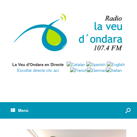
La Veu d'Ondara en Directe
Escoltar directe clic ací
Menú