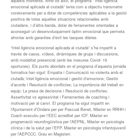
aquests moments. Amb tot això, el programa “’Intel·ligència
emocional aplicada al ciutadà” tenia com a objectiu transmetre
coneixements per a dotar de competències aplicables a la gestió
positiva de totes aquelles situacions relacionades amb
ciutadans, i d’altra banda, dotar de ferramentes orientades a
aconseguir un desenvoluopament òptim emocional que permeta
afrontar amb garanties d’èxit les tasques diàries.
“Intel·ligència emocional aplicada al ciutadà” s’ha impartit a
través de casos, vídeos, dinàmiques de grups i discussions,
amb modalitat presencial (amb les mesures Covid- 19
oportunes). Els punts abordats en el programa d’aquesta jornada
formativa han sigut: Empatia i Comunicació no violenta amb el
ciutadà; Intel·ligència emocional i gestió d’emocions; Gestió
d’acords i Resolució de conflictes; La importància del treball en
equip; La presa de decisions i Resolució de conflictes;
Assertivitat vs agressivitat i Ferramentes de coaching i
motivació per al canvi. El programa ha sigut impartit en
l’Ajuntament d’Ondara per per Pascual Benet, Màster en RRHH i
Coach executiu per l’EEC acreditat per ICF. Màster en
programació neurolingüística per l’AEPNL. Màster en psicologia
clínica i de la salut per l’EFP. Màster en psicologia infantojuvenil
per l’AEPCCC. Grau en Magisteri.