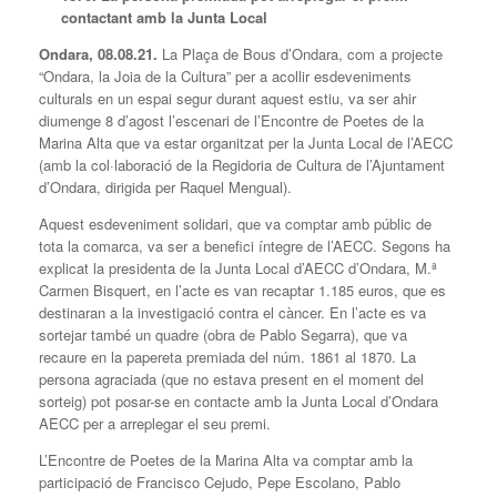
contactant amb la Junta Local
Ondara, 08.08.21.
La Plaça de Bous d’Ondara, com a projecte
“Ondara, la Joia de la Cultura” per a acollir esdeveniments
culturals en un espai segur durant aquest estiu, va ser ahir
diumenge 8 d’agost l’escenari de l’Encontre de Poetes de la
Marina Alta que va estar organitzat per la Junta Local de l’AECC
(amb la col·laboració de la Regidoria de Cultura de l’Ajuntament
d’Ondara, dirigida per Raquel Mengual).
Aquest esdeveniment solidari, que va comptar amb públic de
tota la comarca, va ser a benefici íntegre de l’AECC. Segons ha
explicat la presidenta de la Junta Local d’AECC d’Ondara, M.ª
Carmen Bisquert, en l’acte es van recaptar 1.185 euros, que es
destinaran a la investigació contra el càncer. En l’acte es va
sortejar també un quadre (obra de Pablo Segarra), que va
recaure en la papereta premiada del núm. 1861 al 1870. La
persona agraciada (que no estava present en el moment del
sorteig) pot posar-se en contacte amb la Junta Local d’Ondara
AECC per a arreplegar el seu premi.
L’Encontre de Poetes de la Marina Alta va comptar amb la
participació de Francisco Cejudo, Pepe Escolano, Pablo