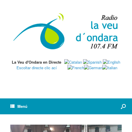
La Veu d'Ondara en Directe
Escoltar directe clic ací
Menú