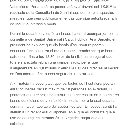
tant en l’àmbit privat com en el públic, en tota la Comunitat
Valenciana. Per a això, es presentarà avui davant del TSJCV la
resolució de la Conselleria de Sanitat que contempla aquestes
mesures, que serà publicada en el cas que siga autoritzada, a fi
de reduir la interacció social.
Durant la seua intervenció, en la que ha estat acompanyat per la
consellera de Sanitat Universal i Salut Pública, Ana Barceló, el
president ha explicat que els locals d’oci nocturn podran
continuar funcionant en el mateix horari i condicions que bars i
cafeteries, fins a les 12.30 hores de la nit, i ha assegurat que
tots els afectats rebran una compensació, per al que
s’augmentarà en 4,8 milions d’euros les ajudes directes al sector
de l’oci nocturn, fins a aconseguir els 12,8 milions.
Així mateix ha assenyalat que les taules de l’hostaleria podran
estar ocupades per un màxim de 10 persones en exteriors, i 6
persones en interiors; i ha insistit en la necessitat de mantenir en
bones condicions de ventilació els locals, per a la qual cosa ha
demanat la col·laboració del sector hostaler. En aquest sentit ha
al·ludit a un recent estudi japonès, en el que es constata que el
risc de contagi en interiors és 20 vegades major que en
exteriors.