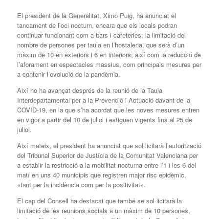
El president de la Generalitat, Ximo Puig, ha anunciat el
tancament de l’oci nocturn, encara que els locals podran
continuar funcionant com a bars i cafeteries; la limitació del
nombre de persones per taula en l’hostaleria, que serà d’un
màxim de 10 en exteriors i 6 en interiors; així com la reducció de
l’aforament en espectacles massius, com principals mesures per
a contenir l’evolució de la pandèmia.
Així ho ha avançat després de la reunió de la Taula
Interdepartamental per a la Prevenció i Actuació davant de la
COVID-19, en la que s’ha acordat que les noves mesures entren
en vigor a partir del 10 de juliol i estiguen vigents fins al 25 de
juliol.
Així mateix, el president ha anunciat que sol·licitarà l’autorització
del Tribunal Superior de Justícia de la Comunitat Valenciana per
a establir la restricció a la mobilitat nocturna entre l’1 i les 6 del
matí en uns 40 municipis que registren major risc epidèmic,
«tant per la incidència com per la positivitat».
El cap del Consell ha destacat que també se sol·licitarà la
limitació de les reunions socials a un màxim de 10 persones,