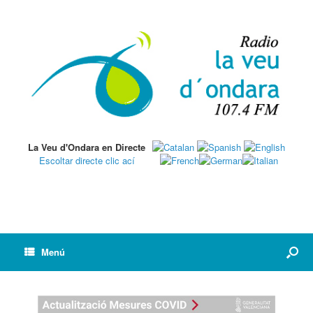
La Veu d'Ondara en Directe
Escoltar directe clic ací
Menú