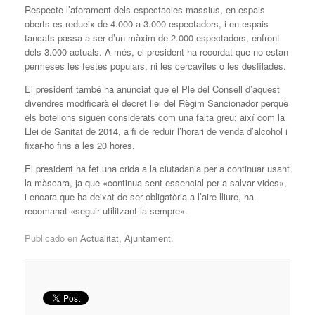
Respecte l’aforament dels espectacles massius, en espais
oberts es redueix de 4.000 a 3.000 espectadors, i en espais
tancats passa a ser d’un màxim de 2.000 espectadors, enfront
dels 3.000 actuals. A més, el president ha recordat que no estan
permeses les festes populars, ni les cercaviles o les desfilades.
El president també ha anunciat que el Ple del Consell d’aquest
divendres modificarà el decret llei del Règim Sancionador perquè
els botellons siguen considerats com una falta greu; així com la
Llei de Sanitat de 2014, a fi de reduir l’horari de venda d’alcohol i
fixar-ho fins a les 20 hores.
El president ha fet una crida a la ciutadania per a continuar usant
la màscara, ja que «continua sent essencial per a salvar vides»,
i encara que ha deixat de ser obligatòria a l’aire lliure, ha
recomanat «seguir utilitzant-la sempre».
Publicado en
Actualitat
,
Ajuntament
.