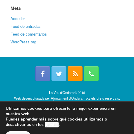
Meta
Acceder
Feed de entradas
Feed de comentarios
WordPress.org
La Veu d'Ondara © 2016
Web desenvolupada per
Ajuntament d'Ondara
. Tots els drets reservats.
Política de cookies
Utilizamos cookies para ofrecerte la mejor experiencia en
nuestra web.
Puedes aprender más sobre qué cookies utilizamos o
desactivarlas en los
ajustes
.