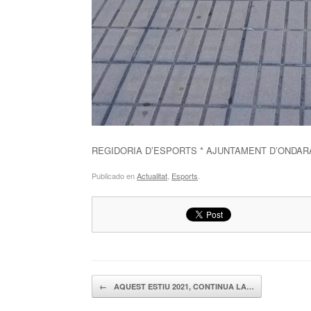
REGIDORIA D’ESPORTS * AJUNTAMENT D’ONDAR
Publicado en
Actualitat
,
Esports
.
Navegador de artículos
←
AQUEST ESTIU 2021, CONTINUA LA…