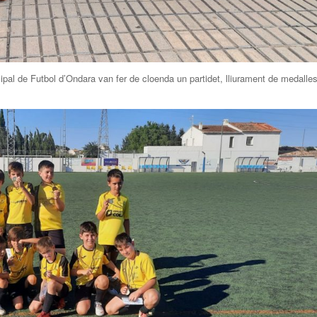
ipal de Futbol d’Ondara van fer de cloenda un partidet, lliurament de medalle