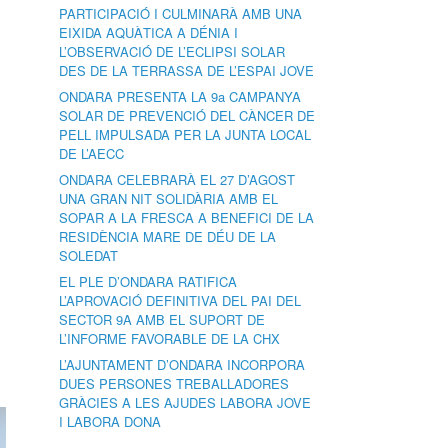
PARTICIPACIÓ I CULMINARÀ AMB UNA
EIXIDA AQUÀTICA A DÉNIA I
L’OBSERVACIÓ DE L’ECLIPSI SOLAR
DES DE LA TERRASSA DE L’ESPAI JOVE
ONDARA PRESENTA LA 9a CAMPANYA
SOLAR DE PREVENCIÓ DEL CÀNCER DE
PELL IMPULSADA PER LA JUNTA LOCAL
DE L’AECC
ONDARA CELEBRARÀ EL 27 D’AGOST
UNA GRAN NIT SOLIDÀRIA AMB EL
SOPAR A LA FRESCA A BENEFICI DE LA
RESIDÈNCIA MARE DE DÉU DE LA
SOLEDAT
EL PLE D’ONDARA RATIFICA
L’APROVACIÓ DEFINITIVA DEL PAI DEL
SECTOR 9A AMB EL SUPORT DE
L’INFORME FAVORABLE DE LA CHX
L’AJUNTAMENT D’ONDARA INCORPORA
DUES PERSONES TREBALLADORES
GRÀCIES A LES AJUDES LABORA JOVE
I LABORA DONA