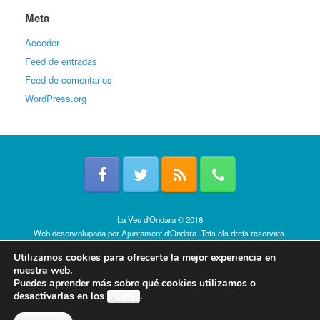
Meta
Acceder
Feed de entradas
Feed de comentarios
WordPress.org
La Veu d'Ondara © 2016
Web desenvolupada per
Ajuntament d'Ondara
. Tots els drets reservats.
Política de cookies
Utilizamos cookies para ofrecerte la mejor experiencia en
nuestra web.
Puedes aprender más sobre qué cookies utilizamos o
desactivarlas en los
ajustes
.