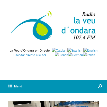
La Veu d'Ondara en Directe
Escoltar directe clic ací
Menú