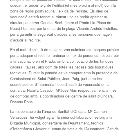
quedant el tercer terç de l’edifici (el més pròxim al moll) com la
zona de repòs postvacunal i eixida del recinte. Els dies de
vacunació estarà tancat al trànsit i no es podrà aparcar ni
circular pel carrer General Boch (entre el Prado i la Plaça de
Bous) i tampoc per la mitat de la plaça Vicente Andrés Estelles,
per a garantir la seguretat d’accés a les persones que hagen
d’acudir al recinte.
En el matí d’ahir 19 de maig es van culminar les tasques prèvies
per a adequar el recinte i ordenar el flux de persones i espais per
a la vacunació en el Prado, amb la col·locació de les tanques,
cadires i taules, així com de totes les necessitats logístiques i
tècniques. Durant la jornada es va comptar amb la presència del
Comissionat de Salut Pública, Joan Puig, junt amb les
coordinadores d’infermeria i coordinació de vacunació en la
comarca, Natalia Casado i MªJose Mas respectivament, a més
de comptar amb la coordinadora del centre de salut d’Ondara,
Rosario Pons.
La responsable de l’àrea de Sanitat d’Ondara, Mª Carmen
Velázquez, ha volgut agrair la seua col·laboració i esforç a la
Brigada Municipal, consergeria de l’Ajuntament, tècnics
d’Informàtica i Joventut, equip de neteja de l’Ajuntament, Cap de