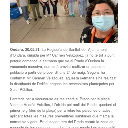
Ondara, 20.05.21.
La Regidoria de Sanitat de l’Ajuntament
d’Ondara, dirigida per Mª Carmen Velázquez, ja ho té tot a punt
perquè comence la setmana que ve al Prado d’Ondara la
vacunació massiva, que està previst realitzar en aquesta
població a partir del proper dilluns 24 de maig. Segons ha
confirmat Mª Carmen Velázquez, aquesta setmana s’ha realitzat
la distribució de l’edifici segons les necessitats plantejades per
Salut Pública.
L’entrada per a vacunar-se es realitzarà al Prado per la plaça
Vicente Andrés Estelles, i l’eixida pel moll del Prado, quedant el
primer terç (des de la plaça) per a rebre les persones citades,
aplicant totes les mesures preventives sanitàries que marca la
normativa vigent. En el segon terç del Prado estarà la zona de
recepció de les persones citades i el punt mèdic i de vacunació,