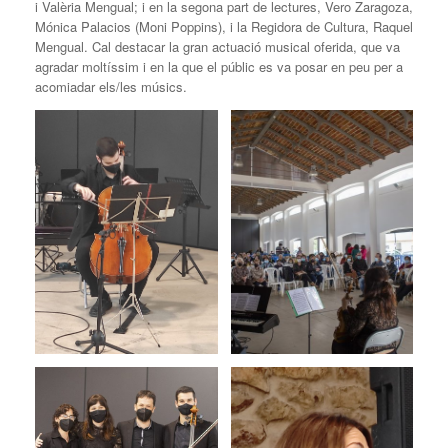
i Valèria Mengual; i en la segona part de lectures, Vero Zaragoza,
Mónica Palacios (Moni Poppins), i la Regidora de Cultura, Raquel
Mengual. Cal destacar la gran actuació musical oferida, que va
agradar moltíssim i en la que el públic es va posar en peu per a
acomiadar els/les músics.