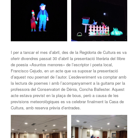
I per a tancar el mes d’abril, des de la Regidoria de Cultura es va
oferir divendres passat 30 d’abril la presentació literària del llibre
de poesia «Asuntos menores» de l’escriptor i poeta local,
Francisco Cejudo, en un acte que va suposar la presentació
d’aquest nou poemari de l’autor. L’esdeveniment va comptar amb
la lectura de poemes i amb l’acompanyament a la guitarra per la
professora del Conservatori de Dénia, Concha Ballester. Aquest
acte estava previst en la plaça de bous, però a causa de les
previsions meteorològiques es va celebrar finalment la Casa de
Cultura, amb reserva prèvia d’entrades.