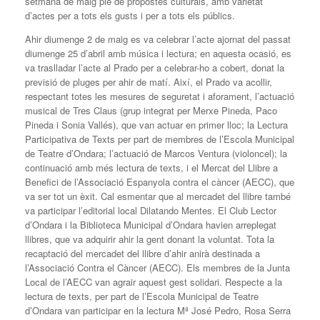
setmana de maig ple de propostes culturals, amb varietat
d’actes per a tots els gusts i per a tots els públics.
Ahir diumenge 2 de maig es va celebrar l’acte ajornat del passat
diumenge 25 d’abril amb música i lectura; en aquesta ocasió, es
va traslladar l’acte al Prado per a celebrar-ho a cobert, donat la
previsió de pluges per ahir de matí. Així, el Prado va acollir,
respectant totes les mesures de seguretat i aforament, l’actuació
musical de Tres Claus (grup integrat per Merxe Pineda, Paco
Pineda i Sonia Vallés), que van actuar en primer lloc; la Lectura
Participativa de Texts per part de membres de l’Escola Municipal
de Teatre d’Ondara; l’actuació de Marcos Ventura (violoncel); la
continuació amb més lectura de texts, i el Mercat del Llibre a
Benefici de l’Associació Espanyola contra el càncer (AECC), que
va ser tot un èxit. Cal esmentar que al mercadet del llibre també
va participar l’editorial local Dilatando Mentes. El Club Lector
d’Ondara i la Biblioteca Municipal d’Ondara havien arreplegat
llibres, que va adquirir ahir la gent donant la voluntat. Tota la
recaptació del mercadet del llibre d’ahir anirà destinada a
l’Associació Contra el Càncer (AECC). Els membres de la Junta
Local de l’AECC van agrair aquest gest solidari. Respecte a la
lectura de texts, per part de l’Escola Municipal de Teatre
d’Ondara van participar en la lectura Mª José Pedro, Rosa Serra