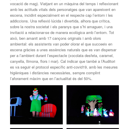
vocació de mag). Viatjant en un màquina del temps i reflexionant
amb les actituds vitals dels personatges que van apareixent en
escena, incidint especialment en el respecte cap l’entorn i les
addiccions. Una reflexió lúcida i divertida, alhora que crítica,
sobre la nostra societat i els paranys que s’hi amaguen, i una
invitació a relacionar-se de manera ecològica amb l’entorn. Tot
això, ben amanit amb 17 cançons originals i amb olors
ambiental: els assistents van poder olorar el que succeeix en
escena gràcies a unes essències naturals que es van dispersar
per a l’ambient durant l’espectacle (xocolata desfeta, caramel,
canyella, llimona, flors i mar). Cal indicar que també a l’Auditori
es va seguir el protocol específic anti-covid19, amb les mesures
higièniques i distàncies necessàries, sempre complint
l’aforament màxim que en l’actualitat és del 50%.