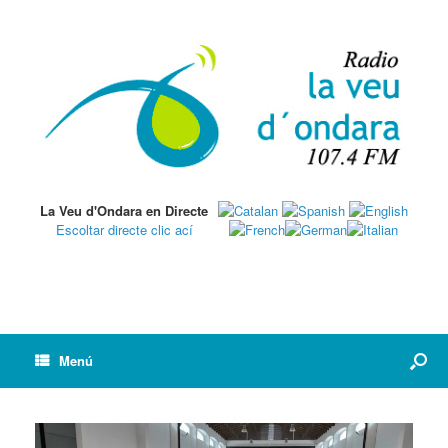
La Veu d'Ondara en Directe
Escoltar directe clic ací
Menú