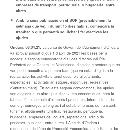
empreses de transport, perruqueria, o bugaderia, entre
altres
Amb la seua publicació en el BOP (previsiblement la
setmana que ve), i durant 15 dies hàbils, començarà la
tramitació que permetrà sol·licitar i fer efectives les
ajudes.
Ondara, 08.04.21.
La Junta de Govern de l’Ajuntament d’Ondara
va aprovar passat dijous 1 d’abril de 2021 les bases per a
accedir la segona convocatòria d’ajudes directes del Pla
Parèntesi de la Generalitat Valenciana, dirigides a sectors que no
van poder accedir a la primera fase (que va estar dirigida a la
restauració, les activitats turístiques, els allotjaments,
espectacles i activitats artístiques, esportives, recreatives i
d’entreteniment). En aquesta segona convocatòria, les ajudes
van dirigides a un altre tipus d’activitats econòmiques, com la
fabricació i elaboració d’aliments i productes, intermediaris de
comerç, comerços a l’engròs i al detall, empreses de transport,
turisme, allotjaments turístics, restauració, perruqueria,
bugaderia, empreses de lloguers, reparacions, edició de
periòdics, publicitat, entre altres. L’Alcalde d’Ondara i
responsable de l’àrea de Promoció Econòmica, José Ramiro, ha