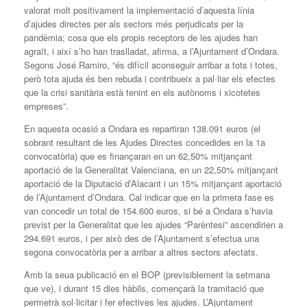
valorat molt positivament la implementació d’aquesta línia
d’ajudes directes per als sectors més perjudicats per la
pandèmia; cosa que els propis receptors de les ajudes han
agraït, i així s’ho han traslladat, afirma, a l’Ajuntament d’Ondara.
Segons José Ramiro, “és difícil aconseguir arribar a tots i totes,
però tota ajuda és ben rebuda i contribueix a pal·liar els efectes
que la crisi sanitària està tenint en els autònoms i xicotetes
empreses”.
En aquesta ocasió a Ondara es repartiran 138.091 euros (el
sobrant resultant de les Ajudes Directes concedides en la 1a
convocatòria) que es finançaran en un 62,50% mitjançant
aportació de la Generalitat Valenciana, en un 22,50% mitjançant
aportació de la Diputació d’Alacant i un 15% mitjançant aportació
de l’Ajuntament d’Ondara. Cal indicar que en la primera fase es
van concedir un total de 154.600 euros, si bé a Ondara s’havia
previst per la Generalitat que les ajudes “Parèntesi” ascendirien a
294.691 euros, i per això des de l’Ajuntament s’efectua una
segona convocatòria per a arribar a altres sectors afectats.
Amb la seua publicació en el BOP (previsiblement la setmana
que ve), i durant 15 dies hàbils, començarà la tramitació que
permetrà sol·licitar i fer efectives les ajudes. L’Ajuntament