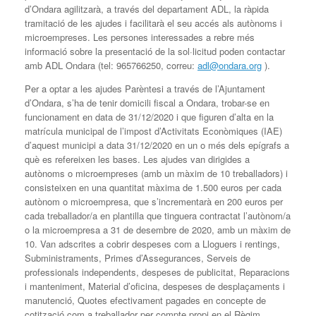
d’Ondara agilitzarà, a través del departament ADL, la ràpida
tramitació de les ajudes i facilitarà el seu accés als autònoms i
microempreses. Les persones interessades a rebre més
informació sobre la presentació de la sol·licitud poden contactar
amb ADL Ondara (tel: 965766250, correu:
adl@ondara.org
).
Per a optar a les ajudes Parèntesi a través de l’Ajuntament
d’Ondara, s’ha de tenir domicili fiscal a Ondara, trobar-se en
funcionament en data de 31/12/2020 i que figuren d’alta en la
matrícula municipal de l’impost d’Activitats Econòmiques (IAE)
d’aquest municipi a data 31/12/2020 en un o més dels epígrafs a
què es refereixen les bases. Les ajudes van dirigides a
autònoms o microempreses (amb un màxim de 10 treballadors) i
consisteixen en una quantitat màxima de 1.500 euros per cada
autònom o microempresa, que s’incrementarà en 200 euros per
cada treballador/a en plantilla que tinguera contractat l’autònom/a
o la microempresa a 31 de desembre de 2020, amb un màxim de
10. Van adscrites a cobrir despeses com a Lloguers i rentings,
Subministraments, Primes d’Assegurances, Serveis de
professionals independents, despeses de publicitat, Reparacions
i manteniment, Material d’oficina, despeses de desplaçaments i
manutenció, Quotes efectivament pagades en concepte de
cotització com a treballador per compte propi en el Règim