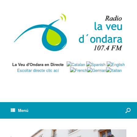
La Veu d'Ondara en Directe
Escoltar directe clic ací
Menú