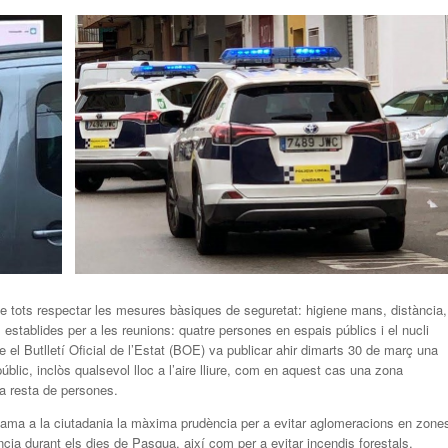
e tots respectar les mesures bàsiques de seguretat: higiene mans, distància,
s establides per a les reunions: quatre persones en espais públics i el nucli
e el Butlletí Oficial de l’Estat (BOE) va publicar ahir dimarts 30 de març una
úblic, inclòs qualsevol lloc a l’aire lliure, com en aquest cas una zona
la resta de persones.
lama a la ciutadania la màxima prudència per a evitar aglomeracions en zone
cia durant els dies de Pasqua, així com per a evitar incendis forestals.