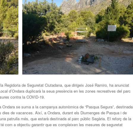
la Regidoria de Seguretat Ciutadana, que dirigeix José Ramiro, ha anunciat
ocal d’Ondara duplicarà la seua presència en les zones recreatives del parc
esures contra la COVID-19.
a Ondara se suma a la campanya autonòmica de “Pasqua Segura”, destinada
ms dies de vacances. Així, a Ondara, durant els Diumenges de Pasqua i de
b una patrulla més, que estarà destinada al parc públic Segària. El reforç de la
l té com a objectiu garantir que es compleixen les mesures de seguretat