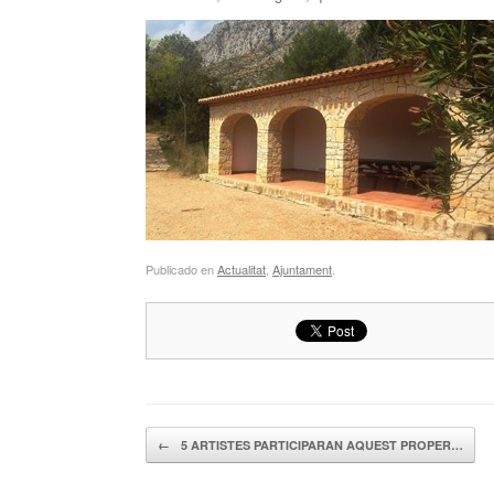
Publicado en
Actualitat
,
Ajuntament
.
Navegador de artículos
←
5 ARTISTES PARTICIPARAN AQUEST PROPER…