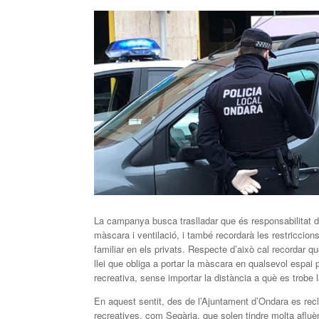
La campanya busca traslladar que és responsabilitat d
màscara i ventilació, i també recordarà les restriccion
familiar en els privats. Respecte d’això cal recordar qu
llei que obliga a portar la màscara en qualsevol espai p
recreativa, sense importar la distància a què es trobe 
En aquest sentit, des de l’Ajuntament d’Ondara es rec
recreatives, com Segària, que solen tindre molta afluèn