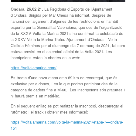
Ondara, 26.02.21.
La Regidoria d’Esports de l’Ajuntament
d’Ondara, dirigida per Mar Chesa ha informat, després de
l’anunci de l’alçament d’algunes de les restriccions en l’àmbit
esportiu per la Generalitat Valenciana, que des de l’organització
de la XXXV Volta la Marina 2021 s’ha confirmat la celebració de
la XXXV Volta la Marina Trofeu Ajuntament d’Ondara – Volta
Ciclista Fémines per al diumenge dia 7 de març de 2021, tal com
estava previst en el calendari oficial de la Volta 2021. Les
inscripcions estan ja obertes en la web:
https://voltalamarina.com/
Es tracta d’una nova etapa amb 69 km de recorregut, que és
exclusiva per a dones, i en la que podran participar des de la
categoria de cadets fins a M-60,. Les inscripcions són gratuïtes i
hi haurà premis en metàl·lic.
En el següent enllaç es pot realitzar la inscripció, descarregar el
rutómetro i el track i obtenir més informació:
https://voltalamarina.com/volta-la-marina-2021/etapa-7—ondara-
151