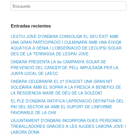
Entradas recientes
L’ESTIU JOVE D’ONDARA CONSOLIDA EL SEU ÈXIT AMB
UNA GRAN PARTICIPACIÓ I CULMINARÀ AMB UNA EIXIDA
AQUÀTICA A DÉNIA I L’OBSERVACIÓ DE L’ECLIPSI SOLAR
DES DE LA TERRASSA DE L’ESPAI JOVE
ONDARA PRESENTA LA 9a CAMPANYA SOLAR DE
PREVENCIÓ DEL CÀNCER DE PELL IMPULSADA PER LA
JUNTA LOCAL DE L’AECC
ONDARA CELEBRARÀ EL 27 D’AGOST UNA GRAN NIT
SOLIDÀRIA AMB EL SOPAR A LA FRESCA A BENEFICI DE
LA RESIDÈNCIA MARE DE DÉU DE LA SOLEDAT
EL PLE D’ONDARA RATIFICA L’APROVACIÓ DEFINITIVA DEL
PAI DEL SECTOR 9A AMB EL SUPORT DE L’INFORME
FAVORABLE DE LA CHX
L’AJUNTAMENT D’ONDARA INCORPORA DUES PERSONES
TREBALLADORES GRÀCIES A LES AJUDES LABORA JOVE I
LABORA DONA