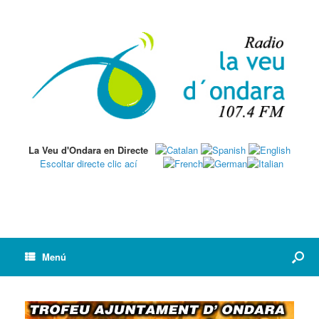
La Veu d'Ondara en Directe
Escoltar directe clic ací
Menú