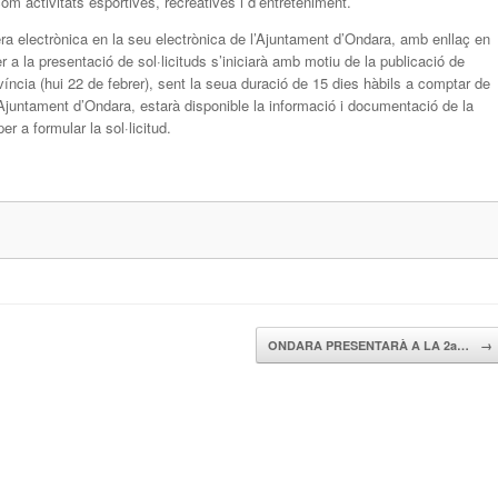
com activitats esportives, recreatives i d’entreteniment.
era electrònica en la seu electrònica de l’Ajuntament d’Ondara, amb enllaç en
er a la presentació de sol·licituds s’iniciarà amb motiu de la publicació de
ovíncia (hui 22 de febrer), sent la seua duració de 15 dies hàbils a comptar de
Ajuntament d’Ondara, estarà disponible la informació i documentació de la
er a formular la sol·licitud.
ONDARA PRESENTARÀ A LA 2a…
→