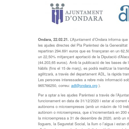
Ondara, 22.02.21.
L’Ajuntament d’Ondara informa que de
les ajudes directes del Pla Parèntesi de la Generalita
repartiran 294.691 euros que es finançaran en un 62,5
un 22,50% mitjançant aportació de la Diputació d’Alac
(44.203,65 euros). Amb la publicació de les bases de le
hàbils (fins el 15 de març), es podrà realitzar la tramit
agilitzarà, a través del departament ADL, la ràpida tra
Les persones interessades a rebre més informació sobre
965766250, correu:
adl@ondara.org
).
Per a optar a les ajudes Parèntesi a través de l’Ajunta
funcionament en data de 31/12/2020 i estar al corrent e
autònoms o microempreses (amb un màxim de 10 trebal
autònom o microempresa, que s’incrementarà en 200 eur
la microempresa a 31 de desembre de 2020, amb un mà
lloguers, la Seguretat Social, la llum o l’aigua i estan d