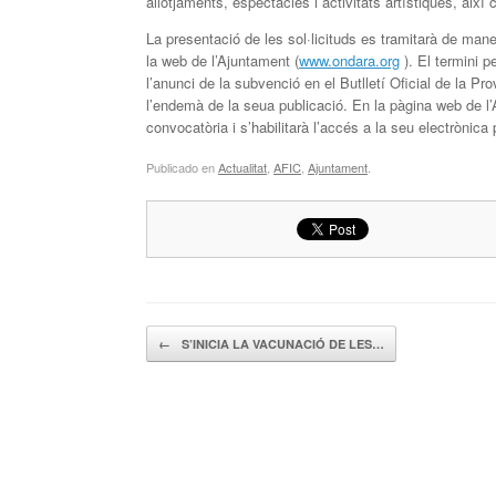
allotjaments, espectacles i activitats artístiques, així 
La presentació de les sol·licituds es tramitarà de man
la web de l’Ajuntament (
www.ondara.org
). El termini p
l’anunci de la subvenció en el Butlletí Oficial de la Pr
l’endemà de la seua publicació. En la pàgina web de l’
convocatòria i s’habilitarà l’accés a la seu electrònica p
Publicado en
Actualitat
,
AFIC
,
Ajuntament
.
Navegador de artículos
←
S’INICIA LA VACUNACIÓ DE LES…