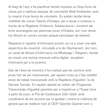
Al llarg de l’any s’ha planificat també impulsar un Grup Actiu de
Joves per a realitzar tasques de voluntariat Medi Ambiental, amb
la creació d’una borsa de voluntaris. Es pretén també donar
visibilitat als Joves Talents d’Ondara, per a donar a conèixer a
través de la Regidoria d’Infància, Adolescència i Joventut els
èxits aconseguits per persones joves d’Ondara, així com donar-
los difusió en xarxes socials perquè servisquen de referent.
Respecte a l’apartat d’informació juvenil, es va a crear una web
específica de Joventut, vinculada a la de l’Ajuntament; així com
un canal de difusió d’Informació via Whatsapp i Telegram; també
es crearà una revista mensual online digital, recopilant
informació per a la joventut.
Des de l’àrea de Joventut s’ha matisat que les accions amb
joves han de ser transversals, per aquest motiu ja s’han establit
eixos de treball transversals amb la Regidoria d’Igualtat i la de
Serveis Socials. En aquest apartat es troben els Programes
Transversals d’Igualtat (prevists per a impartir-se a l’Espai Jove
a partir de juny); el Pla de Coeducació 2021-2024, amb
coordinació de les accions per la igualtat i contra la violència de
gènere que es realitzen tant al CEIP Sanchis Guarner com a