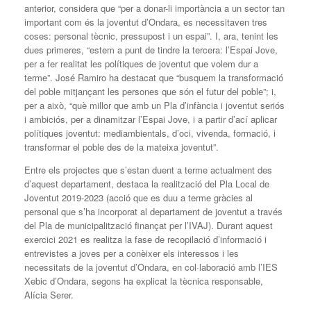
anterior, considera que “per a donar-li importància a un sector tan
important com és la joventut d’Ondara, es necessitaven tres
coses: personal tècnic, pressupost i un espai”. I, ara, tenint les
dues primeres, “estem a punt de tindre la tercera: l’Espai Jove,
per a fer realitat les polítiques de joventut que volem dur a
terme”. José Ramiro ha destacat que “busquem la transformació
del poble mitjançant les persones que són el futur del poble”; i,
per a això, “què millor que amb un Pla d’infància i joventut seriós
i ambiciós, per a dinamitzar l’Espai Jove, i a partir d’ací aplicar
polítiques joventut: mediambientals, d’oci, vivenda, formació, i
transformar el poble des de la mateixa joventut”.
Entre els projectes que s’estan duent a terme actualment des
d’aquest departament, destaca la realització del Pla Local de
Joventut 2019-2023 (acció que es duu a terme gràcies al
personal que s’ha incorporat al departament de joventut a través
del Pla de municipalització finançat per l’IVAJ). Durant aquest
exercici 2021 es realitza la fase de recopilació d’informació i
entrevistes a joves per a conèixer els interessos i les
necessitats de la joventut d’Ondara, en col·laboració amb l’IES
Xebic d’Ondara, segons ha explicat la tècnica responsable,
Alícia Serer.