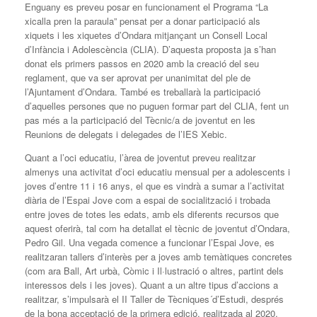
Enguany es preveu posar en funcionament el Programa “La
xicalla pren la paraula” pensat per a donar participació als
xiquets i les xiquetes d’Ondara mitjançant un Consell Local
d’Infància i Adolescència (CLIA). D’aquesta proposta ja s’han
donat els primers passos en 2020 amb la creació del seu
reglament, que va ser aprovat per unanimitat del ple de
l’Ajuntament d’Ondara. També es treballarà la participació
d’aquelles persones que no puguen formar part del CLIA, fent un
pas més a la participació del Tècnic/a de joventut en les
Reunions de delegats i delegades de l’IES Xebic.
Quant a l’oci educatiu, l’àrea de joventut preveu realitzar
almenys una activitat d’oci educatiu mensual per a adolescents i
joves d’entre 11 i 16 anys, el que es vindrà a sumar a l’activitat
diària de l’Espai Jove com a espai de socialització i trobada
entre joves de totes les edats, amb els diferents recursos que
aquest oferirà, tal com ha detallat el tècnic de joventut d’Ondara,
Pedro Gil. Una vegada comence a funcionar l’Espai Jove, es
realitzaran tallers d’interès per a joves amb temàtiques concretes
(com ara Ball, Art urbà, Còmic i Il·lustració o altres, partint dels
interessos dels i les joves). Quant a un altre tipus d’accions a
realitzar, s’impulsarà el II Taller de Tècniques´d’Estudi, després
de la bona acceptació de la primera edició, realitzada al 2020.