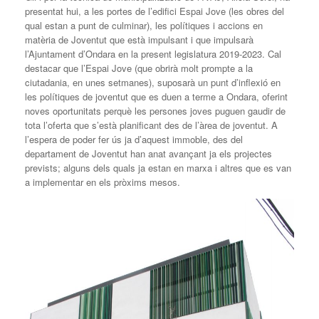
presentat hui, a les portes de l’edifici Espai Jove (les obres del
qual estan a punt de culminar), les polítiques i accions en
matèria de Joventut que està impulsant i que impulsarà
l’Ajuntament d’Ondara en la present legislatura 2019-2023. Cal
destacar que l’Espai Jove (que obrirà molt prompte a la
ciutadania, en unes setmanes), suposarà un punt d’inflexió en
les polítiques de joventut que es duen a terme a Ondara, oferint
noves oportunitats perquè les persones joves puguen gaudir de
tota l’oferta que s’està planificant des de l’àrea de joventut. A
l’espera de poder fer ús ja d’aquest immoble, des del
departament de Joventut han anat avançant ja els projectes
prevists; alguns dels quals ja estan en marxa i altres que es van
a implementar en els pròxims mesos.