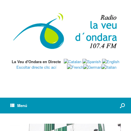
La Veu d'Ondara en Directe
Escoltar directe clic ací
Menú