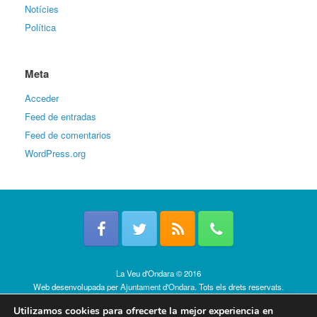
Notícies
Política
Meta
Acceder
Feed de entradas
Feed de comentarios
WordPress.org
La Veu d'Ondara © 2016
Web desenvolupada per
Ajuntament d'Ondara
. Tots els drets reservats.
Política de cookies
Utilizamos cookies para ofrecerte la mejor experiencia en