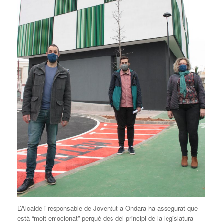
L’Alcalde i responsable de Joventut a Ondara ha assegurat que
està “molt emocionat” perquè des del principi de la legislatura