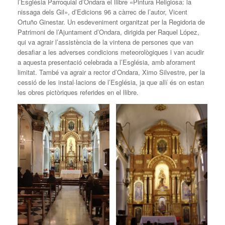
l’Església Parroquial d’Ondara el llibre «Pintura Religiosa: la
nissaga dels Gil», d’Edicions 96 a càrrec de l’autor, Vicent
Ortuño Ginestar. Un esdeveniment organitzat per la Regidoria de
Patrimoni de l’Ajuntament d’Ondara, dirigida per Raquel López,
qui va agrair l’assistència de la vintena de persones que van
desafiar a les adverses condicions meteorològiques i van acudir
a aquesta presentació celebrada a l’Església, amb aforament
limitat. També va agrair a rector d’Ondara, Ximo Silvestre, per la
cessió de les instal·lacions de l’Església, ja que allí és on estan
les obres pictòriques referides en el llibre.