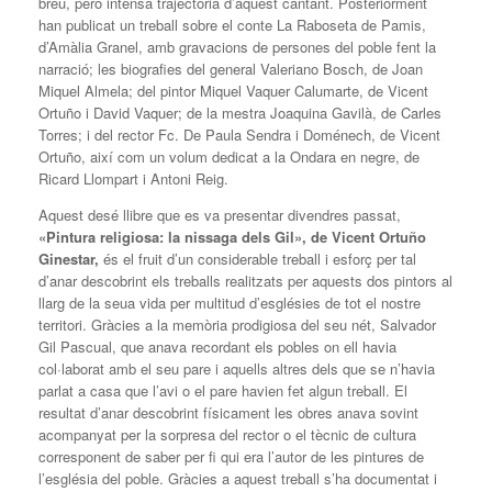
breu, però intensa trajectòria d’aquest cantant. Posteriorment
han publicat un treball sobre el conte La Raboseta de Pamis,
d’Amàlia Granel, amb gravacions de persones del poble fent la
narració; les biografies del general Valeriano Bosch, de Joan
Miquel Almela; del pintor Miquel Vaquer Calumarte, de Vicent
Ortuño i David Vaquer; de la mestra Joaquina Gavilà, de Carles
Torres; i del rector Fc. De Paula Sendra i Doménech, de Vicent
Ortuño, així com un volum dedicat a la Ondara en negre, de
Ricard Llompart i Antoni Reig.
Aquest desé llibre que es va presentar divendres passat,
«Pintura religiosa: la nissaga dels Gil», de Vicent Ortuño
Ginestar,
és el fruit d’un considerable treball i esforç per tal
d’anar descobrint els treballs realitzats per aquests dos pintors al
llarg de la seua vida per multitud d’esglésies de tot el nostre
territori. Gràcies a la memòria prodigiosa del seu nét, Salvador
Gil Pascual, que anava recordant els pobles on ell havia
col·laborat amb el seu pare i aquells altres dels que se n’havia
parlat a casa que l’avi o el pare havien fet algun treball. El
resultat d’anar descobrint físicament les obres anava sovint
acompanyat per la sorpresa del rector o el tècnic de cultura
corresponent de saber per fi qui era l’autor de les pintures de
l’església del poble. Gràcies a aquest treball s’ha documentat i