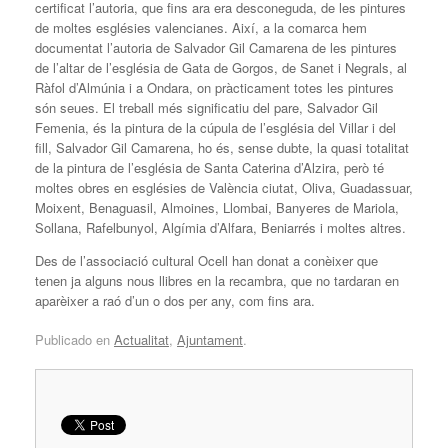
certificat l’autoria, que fins ara era desconeguda, de les pintures
de moltes esglésies valencianes. Així, a la comarca hem
documentat l’autoria de Salvador Gil Camarena de les pintures
de l’altar de l’església de Gata de Gorgos, de Sanet i Negrals, al
Ràfol d’Almúnia i a Ondara, on pràcticament totes les pintures
són seues. El treball més significatiu del pare, Salvador Gil
Femenia, és la pintura de la cúpula de l’església del Villar i del
fill, Salvador Gil Camarena, ho és, sense dubte, la quasi totalitat
de la pintura de l’església de Santa Caterina d’Alzira, però té
moltes obres en esglésies de València ciutat, Oliva, Guadassuar,
Moixent, Benaguasil, Almoines, Llombai, Banyeres de Mariola,
Sollana, Rafelbunyol, Algímia d’Alfara, Beniarrés i moltes altres.
Des de l’associació cultural Ocell han donat a conèixer que
tenen ja alguns nous llibres en la recambra, que no tardaran en
aparèixer a raó d’un o dos per any, com fins ara.
Publicado en
Actualitat
,
Ajuntament
.