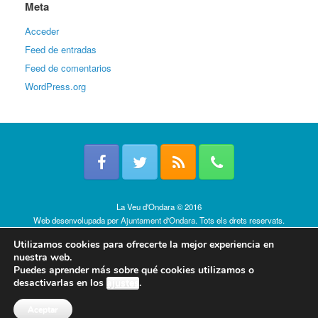
Meta
Acceder
Feed de entradas
Feed de comentarios
WordPress.org
La Veu d'Ondara © 2016
Web desenvolupada per
Ajuntament d'Ondara
. Tots els drets reservats.
Política de cookies
Utilizamos cookies para ofrecerte la mejor experiencia en
nuestra web.
Puedes aprender más sobre qué cookies utilizamos o
desactivarlas en los
ajustes
.
Aceptar