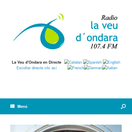
La Veu d'Ondara en Directe
Escoltar directe clic ací
Menú