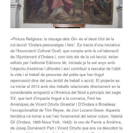
«Pintura Religiosa: la nissaga dels Gil» és el desé títol de la
col·lecció “Ondara personatges i fets”. Es tracta d’una iniciativa
de l’Associació Cultural Ocell, que compta amb la col·laboració
de l’Ajuntament d’Ondara i, com tots els de la col·lecció, estan
editats per l’editorial Edicions 96, iniciada ja fa set anys amb
l’objectiu d’esbrinar i difondre i així contribuir a rescatar de l’oblit
la vida i el treball de persones del poble que han tingut
repercussió dins del seu àmbit de treball o acció. El projecte es
va iniciar el 2013 amb dos treballs relacionats directament en la
considerable emigració a l’Amèrica del Nord a principis del segle
XX, que tant d’impacte tingué a la comarca, Fent les
Amèriques,de Vicent Ortuño Ginestar i D’Ondara a Broadway:
l’excepcionalitat de Trini Reyes, de Jovi Lozano-Seser. Aquesta
temàtica va tornar a ser l’eix fonamental del tercer volum, Valerià
Gil (Ondara, 1895-Nova York, 1942): la veu de Pamis a Amèrica,
de Josep Doménech Part i Vicent Ortuño que ens va descobrir la