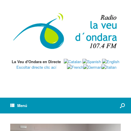
La Veu d'Ondara en Directe
Escoltar directe clic ací
Menú