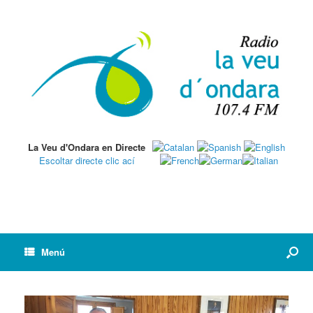
La Veu d'Ondara en Directe
Escoltar directe clic ací
Menú