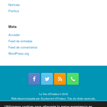
Notícies
Política
Meta
Acceder
Feed de entradas
Feed de comentarios
WordPress.org
La Veu d'Ondara © 2016
Web desenvolupada per
Ajuntament d'Ondara
. Tots els drets reservats.
Política de cookies
Utilizamos cookies para ofrecerte la mejor experiencia en