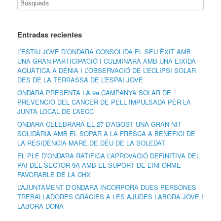
Entradas recientes
L’ESTIU JOVE D’ONDARA CONSOLIDA EL SEU ÈXIT AMB
UNA GRAN PARTICIPACIÓ I CULMINARÀ AMB UNA EIXIDA
AQUÀTICA A DÉNIA I L’OBSERVACIÓ DE L’ECLIPSI SOLAR
DES DE LA TERRASSA DE L’ESPAI JOVE
ONDARA PRESENTA LA 9a CAMPANYA SOLAR DE
PREVENCIÓ DEL CÀNCER DE PELL IMPULSADA PER LA
JUNTA LOCAL DE L’AECC
ONDARA CELEBRARÀ EL 27 D’AGOST UNA GRAN NIT
SOLIDÀRIA AMB EL SOPAR A LA FRESCA A BENEFICI DE
LA RESIDÈNCIA MARE DE DÉU DE LA SOLEDAT
EL PLE D’ONDARA RATIFICA L’APROVACIÓ DEFINITIVA DEL
PAI DEL SECTOR 9A AMB EL SUPORT DE L’INFORME
FAVORABLE DE LA CHX
L’AJUNTAMENT D’ONDARA INCORPORA DUES PERSONES
TREBALLADORES GRÀCIES A LES AJUDES LABORA JOVE I
LABORA DONA