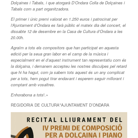
Dolçaines i Tabals, i que atorgarà D’Ondara Colla de Dolçaines i
Tabals com a part organitzadora.
El primer i únic premi valorat en 1.250 euros i patrocinat per
l’Ajuntament d’Ondara es farà públic el mateix dia del concert, el
dissabte 12 de desembre en la Casa de Cultura d’Ondara a les
20.00h.
Agraïm a tots els compositors que han participat en aquesta
edició per la seua gran labor en el camp de la música i
especialment en el d’aquest instrument tan representatiu com és
la dolçaina, i demanem accepteu les nostres disculpes pel retard
que hi ha hagut, com ja sabem tots aquest és un any complicat
per a tots, hem pogut tirar endavant i esperem seguir millorant i
comptant amb vosaltres.
Enhorabona a tots
!.»
REGIDORIA DE CULTURA*AJUNTAMENT D’ONDARA