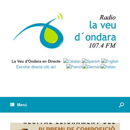
La Veu d'Ondara en Directe
Escoltar directe clic ací
Menú