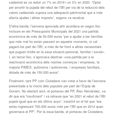
cadastral es va reduir un 7% en 2019 i un 3% en 2020. “Optar
per amortir la pujada del rebut de l’IBI per via de la reducció dels
valors cadastrals suposa una adequació patrimonial que a més
afecta ajudes i altres imposts”, segons va recalcar.
D’altra banda, l’esmena aprovada ahir acordava en segon lloc
incloure en els Pressuposts Municipals del 2021 una partida
econòmica de més de 50.000 euros “per a ajudar a les famílies
que més mal ho estan passant en aquests moments, si cal
pagant-los part de l’IBI, a més de fer front a altres necessitats
que puguen tindre en la seua situació personal, familiar i social».
I, en tercer lloc, s’aprovava destinar «una partida per a la
reactivació econòmica dels nostres comerços i empreses, la
majoria PIMES, autònoms i autònomes, i empreses familiars,
dotada de més de 150.000 euros”.
Finalment, tant PP com Ciutadans van votar a favor de l’esmena
presentada a la moció dels populars per part de l’Equip de
Govern. No obstant això, el portaveu del PP, Álex Hernández, va
dir que era “insuficient” i va retraure que “en 2021 el rebut de l’IBI
pujarà igual que en els últims anys”, insistint en el fet que “ara
esteu ingressant 700.000 euros més per l’IBI que en 2014 quan
governava el PP”. Per la seua banda, el portaveu de Ciutadans,