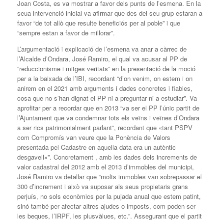
Joan Costa, es va mostrar a favor dels punts de l’esmena. En la
seua intervenció inicial va afirmar que des del seu grup estaran a
favor “de tot allò que resulte beneficiós per al poble” i que
“sempre estan a favor de millorar”.
L’argumentació i explicació de l’esmena va anar a càrrec de
l’Alcalde d’Ondara, José Ramiro, el qual va acusar al PP de
“reduccionisme i mitges veritats” en la presentació de la moció
per a la baixada de l’IBI, recordant “d’on venim, on estem i on
anirem en el 2021 amb arguments i dades concretes i fiables,
cosa que no s’han dignat el PP ni a preguntar ni a estudiar”. Va
aprofitar per a recordar que en 2013 “va ser el PP l’únic partit de
l’Ajuntament que va condemnar tots els veïns i veïnes d’Ondara
a ser rics patrimonialment parlant”, recordant que «tant PSPV
com Compromís van veure que la Ponència de Valors
presentada pel Cadastre en aquella data era un autèntic
desgavell»”. Concretament , amb les dades dels increments de
valor cadastral del 2012 amb el 2013 d’immobles del municipi,
José Ramiro va detallar que “molts immobles van sobrepassar el
300 d’increment i això va suposar als seus propietaris grans
perjuís, no sols econòmics per la pujada anual que estem patint,
sinó també per afectar altres ajudes o imposts, com poden ser
les beques, l’IRPF, les plusvàlues, etc.”. Assegurant que el partit