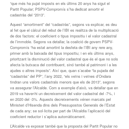
“que més ha pujat imposts en els últims 20 anys ha sigut el
Partit Popular; PSPV-Compromís s’ha dedicat amortir el
cadastràs del “2013”.
Aquest “amortiment” del “cadastràs”, segons va explicar, es deu
al fet que el càlcul del rebut de l’IBI es realitza de la multiplicació
de dos factors: el coeficient o tipus impositiu i el valor cadastral
de l’immoble. Segons va detallar, la coalició de govern PSPV-
Compromís “ha estat amortint la desfeta de l’IBI any rere any,
primer amb la baixada del tipus impositiu; i en els últims anys,
prioritzant la disminució del valor cadastral que és el que no sols
afecta la butxaca del contribuent, sinó també al patrimoni i a les
ajudes o altres imposts”. Així que, quan s’acabe “la pujada del
“cadastràs” del PP”, l’any 2022, “els veïns i veïnes d’Ondara
tindran uns valors cadastrals menors que els de 2013”, segons
va assegurar l’Alcalde. Com a exemple d’això, va detallar que en
2019 va haver-hi un decreixement del valor cadastral del -7%, i
en 2020 del -3%. Aquests decreixements vénen marcats pel
Ministeri d’Hisenda dins dels Pressupostos Generals de l’Estat
de cada any; se sol·licita per part de l’Alcaldia l’aplicació del
coeficient reductor i s’aplica automàticament.
L’Alcalde va exposar també que la proposta del Partit Popular no