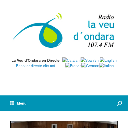
La Veu d'Ondara en Directe
Escoltar directe clic ací
Menú