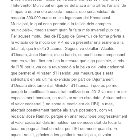
l’Interventor Municipal en què es detallava amb xifres l’anàlisi de
l’impacte de prendre aquesta mesura; que seria «deixar de
recaptar 390.000 euros en els ingressos del Pressupost
Municipal, la qual cosa portaria a la fallida dels comptes
municipals», “precisament quan fa falta més inversió pública”.
Per aquest motiu, des de l’Equip de Govern, i de forma prèvia a
la votació de la moció del PP, es va presentar una esmena a la
totalitat, que incloïa 3 acords. Segons va detallar l’Alcalde
d’Ondara, José Ramiro, d’una banda, es continuarà compensant,
com es ve fent fins ara i en la mesura que siga possible, el rebut
de l’IBI per la via de la revaloració a la baixa del valor cadastral
que permet el Ministeri d’Hisenda; una mesura que s’està
sol·licitant en els últims exercicis per part de l’Ajuntament
d’Ondara directament al Ministeri d’Hisenda, i que es permet
perquè la modificació cadastral realitzada en 2012 va resultar ser
especialment onerosa, en realitzar-se en eixa data. Actuar sobre
el valor cadastral (i no sobre el coeficient de l’IBI), a més,
afectarà positivament també als anys posteriors, com va
recalcar José Ramiro, perquè en anar reduint-se progressivament
el valor cadastral dels immobles, sense necessitat de tocar la
taxa, es paga al final un rebut per l’IBI de menor quantia. En
aquest sentit, gràcies a les gestions municipals, el valor