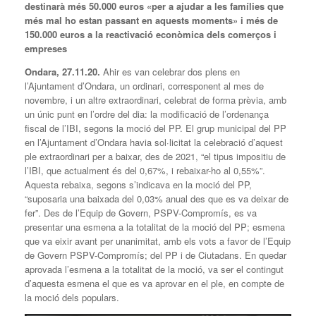
destinarà més 50.000 euros «per a ajudar a les famílies que
més mal ho estan passant en aquests moments» i més de
150.000 euros a la reactivació econòmica dels comerços i
empreses
Ondara, 27.11.20.
Ahir es van celebrar dos plens en
l’Ajuntament d’Ondara, un ordinari, corresponent al mes de
novembre, i un altre extraordinari, celebrat de forma prèvia, amb
un únic punt en l’ordre del dia: la modificació de l’ordenança
fiscal de l’IBI, segons la moció del PP. El grup municipal del PP
en l’Ajuntament d’Ondara havia sol·licitat la celebració d’aquest
ple extraordinari per a baixar, des de 2021, “el tipus impositiu de
l’IBI, que actualment és del 0,67%, i rebaixar-ho al 0,55%”.
Aquesta rebaixa, segons s’indicava en la moció del PP,
“suposaria una baixada del 0,03% anual des que es va deixar de
fer”. Des de l’Equip de Govern, PSPV-Compromís, es va
presentar una esmena a la totalitat de la moció del PP; esmena
que va eixir avant per unanimitat, amb els vots a favor de l’Equip
de Govern PSPV-Compromís; del PP i de Ciutadans. En quedar
aprovada l’esmena a la totalitat de la moció, va ser el contingut
d’aquesta esmena el que es va aprovar en el ple, en compte de
la moció dels populars.