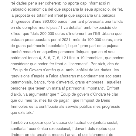
“té dades per a ser coherent; no aporta cap informació ni
valoració econòmica del que suposaria la seua aplicació, de fet,
la proposta és totalment irreal ja que suposaria una baixada
d’ingressos d’uns 390.000 euros i per tant provocaria una fallida
en els comptes municipals.” I va detallar, amb l’exposició de
xifres, que “dels 200.000 euros d’increment en l’IBI Urbana que
estaran pressupostats per al 2021, més de 100.000 euros, serà
de grans patrimonis i societats”; i que “ gran part de la pujada
també recaurà en aquelles persones físiques que en el seu
patrimoni tenen 4, 5, 6, 7, 8, 12 i fins a 19 immobles, que podem
considerar que poden fer front a l’increment”. Per això, des de
l’Equip de Govern s’entèn que, amb l’anàlisi de les dades, les
“previsions d’ingrés a l’alça afectaran majoritàriament societats
patrimonials, bancs, fons d’inversió, grans empreses i aquelles
persones que tenen un matalaf patrimonial important”. Enfront
d’això, va argumentar que “l’Equip de govern d’Ondara té clar
que qui més té, més ha de pagar, i que l’Impost de Béns
Immobles és la contribució als serveis públics més progressiu
que existeix.”
També va exposar que “a causa de l’actual conjuntura social,
sanitària i econòmica excepcional, i davant dels reptes que
tindrem en els pròxims mesos i anys, el posicionament de