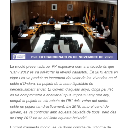
La moció presentada pel PP exposava com a antecedents que
“
L’any 2012 es va sol·licitar la revisió cadastral. En 2013 entra en
vigor i es va produir un increment del valor de les vivendes en el
poble d’Ondara. La pujada de la base liquidable és
percentualment anual. El Govern d’aquells anys, dirigit pel PP,
es va comprometre a abaixar el tipus impositiu any rere any,
perquè la pujada en els rebuts de l’IBI dels veïns del nostre
poble no
pujara tan dràsticament. En 2015, amb el canvi de
govern, es va continuar amb aquesta baixada de tipus, però des
de l’any 2017 no se sol·licita aquesta baixada
”.
Enfront d’aquesta moció, es va donar compte de l’informe de