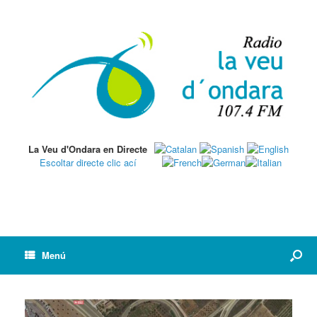
La Veu d'Ondara en Directe
Escoltar directe clic ací
Menú