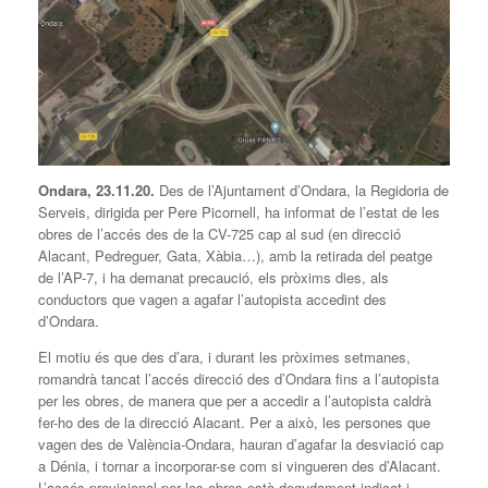
Ondara, 23.11.20.
Des de l’Ajuntament d’Ondara, la Regidoria de
Serveis, dirigida per Pere Picornell, ha informat de l’estat de les
obres de l’accés des de la CV-725 cap al sud (en direcció
Alacant, Pedreguer, Gata, Xàbia…), amb la retirada del peatge
de l’AP-7, i ha demanat precaució, els pròxims dies, als
conductors que vagen a agafar l’autopista accedint des
d’Ondara.
El motiu és que des d’ara, i durant les pròximes setmanes,
romandrà tancat l’accés direcció des d’Ondara fins a l’autopista
per les obres, de manera que per a accedir a l’autopista caldrà
fer-ho des de la direcció Alacant. Per a això, les persones que
vagen des de València-Ondara, hauran d’agafar la desviació cap
a Dénia, i tornar a incorporar-se com si vingueren des d’Alacant.
L’accés provisional per les obres està degudament indicat i