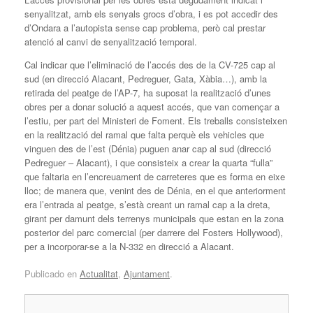
senyalitzat, amb els senyals grocs d’obra, i es pot accedir des
d’Ondara a l’autopista sense cap problema, però cal prestar
atenció al canvi de senyalització temporal.
Cal indicar que l’eliminació de l’accés des de la CV-725 cap al
sud (en direcció Alacant, Pedreguer, Gata, Xàbia…), amb la
retirada del peatge de l’AP-7, ha suposat la realització d’unes
obres per a donar solució a aquest accés, que van començar a
l’estiu, per part del Ministeri de Foment. Els treballs consisteixen
en la realització del ramal que falta perquè els vehicles que
vinguen des de l’est (Dénia) puguen anar cap al sud (direcció
Pedreguer – Alacant), i que consisteix a crear la quarta “fulla”
que faltaria en l’encreuament de carreteres que es forma en eixe
lloc; de manera que, venint des de Dénia, en el que anteriorment
era l’entrada al peatge, s’està creant un ramal cap a la dreta,
girant per damunt dels terrenys municipals que estan en la zona
posterior del parc comercial (per darrere del Fosters Hollywood),
per a incorporar-se a la N-332 en direcció a Alacant.
Publicado en
Actualitat
,
Ajuntament
.