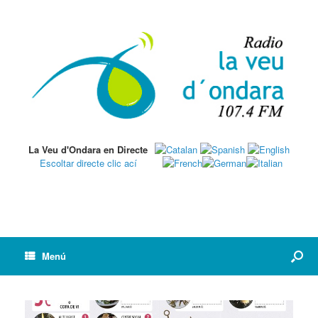
La Veu d'Ondara en Directe
Escoltar directe clic ací
Menú