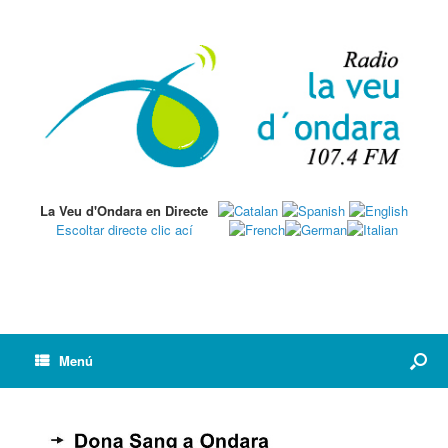
La Veu d'Ondara en Directe
Escoltar directe clic ací
Menú