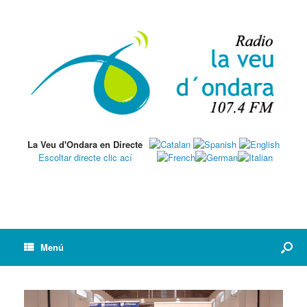
La Veu d'Ondara en Directe
Escoltar directe clic ací
Menú