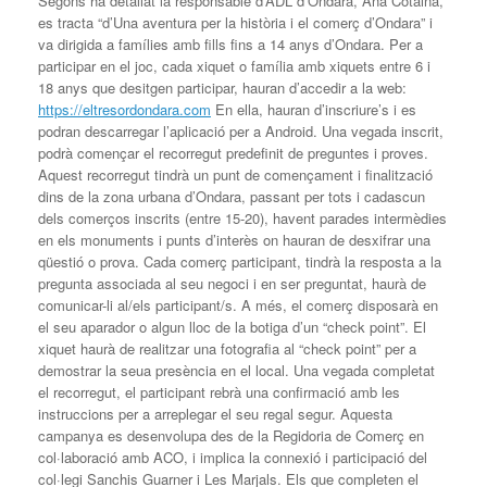
Segons ha detallat la responsable d’ADL d’Ondara, Ana Cotaina,
es tracta “d’Una aventura per la història i el comerç d’Ondara” i
va dirigida a famílies amb fills fins a 14 anys d’Ondara. Per a
participar en el joc, cada xiquet o família amb xiquets entre 6 i
18 anys que desitgen participar, hauran d’accedir a la web:
https://eltresordondara.com
En ella, hauran d’inscriure’s i es
podran descarregar l’aplicació per a Android. Una vegada inscrit,
podrà començar el recorregut predefinit de preguntes i proves.
Aquest recorregut tindrà un punt de començament i finalització
dins de la zona urbana d’Ondara, passant per tots i cadascun
dels comerços inscrits (entre 15-20), havent parades intermèdies
en els monuments i punts d’interès on hauran de desxifrar una
qüestió o prova. Cada comerç participant, tindrà la resposta a la
pregunta associada al seu negoci i en ser preguntat, haurà de
comunicar-li al/els participant/s. A més, el comerç disposarà en
el seu aparador o algun lloc de la botiga d’un “check point”. El
xiquet haurà de realitzar una fotografia al “check point” per a
demostrar la seua presència en el local. Una vegada completat
el recorregut, el participant rebrà una confirmació amb les
instruccions per a arreplegar el seu regal segur. Aquesta
campanya es desenvolupa des de la Regidoria de Comerç en
col·laboració amb ACO, i implica la connexió i participació del
col·legi Sanchis Guarner i Les Marjals. Els que completen el