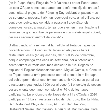
(en la Plaça Major, Plaça de País Valencià i carrer Roser; amb
un codi QR per al microsite amb tota la informació), donant així
continuïtat al projecte del Pàrquing Day celebrat el passat mes
de setembre, proposant així un recorregut verd, a l’aire lliure, pel
centre del poble, que convide a passejar i a conèixer els
comerços locals, al mateix temps que s’eviten massificacions i
reunions de gran nombre de persones en un mateix espai cobert,
per més seguretat enfront del covid-19.
D’altra banda, s’ha reinventat la tradicional Ruta de Tapes de
novembre com un Concurs de Tapes en els propis bars i
restaurants locals (en aquest cas, del 13 al 29 de novembre,
perquè comprenga tres caps de setmana), per a potenciar el
sector durant el tradicional mes dedicat a la fira. Segons ha
explicat el Regidor d’Associacionisme, Miguel Gomis, el Concurs
de Tapes compta amb propostes com el premi a la millor tapa
del poble (premi dotat econòmicament amb 400 euros per al bar
o restaurant guanyador, i 200 per al segon), i el sorteig de sopars
per als clients que hagen completat el 70% de les tapes
participants. En el Concurs de Tapes de la Fira d’Ondara 2020
participaran 13 bars i restaurants locals: Bar Euro, Bar La Niña,
Bar Restaurant Plaça de Bous, Allí Baix Bar, Tasta’m,
Restaurant Valero, Bar Gallego, Al teu gust, Bar Cervera, Café