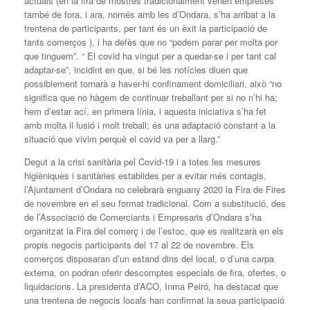
actuals (en la fira de mostres tradicionalment vénen empreses
també de fora, i ara, només amb les d’Ondara, s’ha arribat a la
trentena de participants, per tant és un èxit la participació de
tants comerços ), i ha defès que no “podem parar per molta por
que tinguem”. “ El covid ha vingut per a quedar-se i per tant cal
adaptar-se”, incidint en que, si bé les notícies diuen que
possiblement tornarà a haver-hi confinament domiciliari, això “no
significa que no hàgem de continuar treballant per si no n’hi ha;
hem d’estar ací, en primera línia, i aquesta iniciativa s’ha fet
amb molta il·lusió i molt treball; és una adaptació constant a la
situació que vivim perquè el covid va per a llarg.”
Degut a la crisi sanitària pel Covid-19 i a totes les mesures
higièniques i sanitàries establides per a evitar més contagis,
l’Ajuntament d’Ondara no celebrarà enguany 2020 la Fira de Fires
de novembre en el seu format tradicional. Com a substitució, des
de l’Associació de Comerciants i Empresaris d’Ondara s’ha
organitzat la Fira del comerç i de l’estoc, que es realitzarà en els
propis negocis participants del 17 al 22 de novembre. Els
comerços disposaran d’un estand dins del local, o d’una carpa
externa, on podran oferir descomptes especials de fira, ofertes, o
liquidacions. La presidenta d’ACO, Inma Peiró, ha destacat que
una trentena de negocis locals han confirmat la seua participació