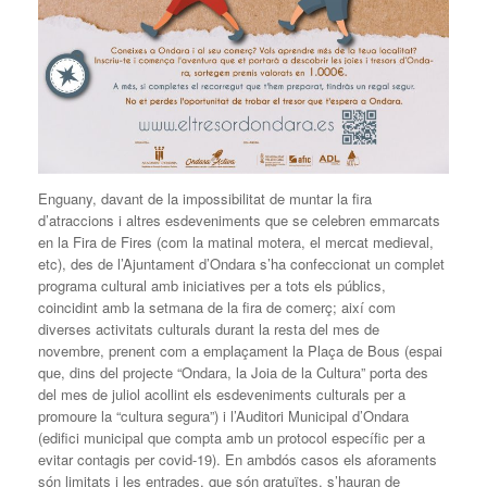
Enguany, davant de la impossibilitat de muntar la fira
d’atraccions i altres esdeveniments que se celebren emmarcats
en la Fira de Fires (com la matinal motera, el mercat medieval,
etc), des de l’Ajuntament d’Ondara s’ha confeccionat un complet
programa cultural amb iniciatives per a tots els públics,
coincidint amb la setmana de la fira de comerç; així com
diverses activitats culturals durant la resta del mes de
novembre, prenent com a emplaçament la Plaça de Bous (espai
que, dins del projecte “Ondara, la Joia de la Cultura” porta des
del mes de juliol acollint els esdeveniments culturals per a
promoure la “cultura segura”) i l’Auditori Municipal d’Ondara
(edifici municipal que compta amb un protocol específic per a
evitar contagis per covid-19). En ambdós casos els aforaments
són limitats i les entrades, que són gratuïtes, s’hauran de