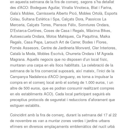
en aquesta setmana de la fira de comerç, segons s’ha detallat
des d’ACO: Bodegues Aguilar, Vinalia Vinoteca, Blat i Farina,
Gala’s Mobles, Carnisseria Alberto Picó, Mobles Ortolà, Esports
Colau, Sultana Estètica i Spa, Calçats Dora, Passicos La
Merceria, Calçats Torres, Piensos Félix, Somriures Ondara,
D’Estarca-Cortines, Coses de Casa i Regals, Màxima Bikes,
Autoescuela Ondara, Motos Mahiques, Ca Paquitina, Maika
Regals, Casa Pepa, Larouch Art de Carrer, Bodes i Flores,
Fornés Assesors, Centre de Jardineria Monverd, Cler Interiores,
Català la Moda, Mobles Escrivà, Churreria Ondara i M´Agrada
Magrana. Aquells negocis que no disposen d’un local físic,
muntaran una carpa en els llocs habilitats. La celebració de la
setmana de la fira comercial suposarà, així mateix, l’inici de la
Campanya Nadalenca d’ACO (enguany, es torna a impulsar la
compra en el comerç local amb el sorteig de 1.000 euros, i un
altre de 500 euros, que es podran consumir realitzant compres
en els establiments ACO). Cada local participant seguirà els
preceptius protocols de seguretat i reduccions d’aforament que
estiguen establits.
Coincidint amb la fira de comerç, durant la setmana del 17 al 22
de novembre es van a muntar zones verdes i jardins urbans
efímers en diversos emplaçaments emblemàtics del nucli urbà