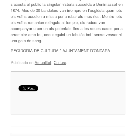
s’acosta al públic la singular història succeïda a Benimassot en
1874. Més de 30 bandolers van irrompre en l’església quan tots
els veïns acudien a missa per a robar als més rics. Mentre tots
els veïns romanien retinguts al temple, els roders van
acompanyar u per un als potentats fins a les seues cases per a
arramblar amb tot, aconseguint un fabulós botí sense vessar ni
una gota de sang.
REGIDORIA DE CULTURA * AJUNTAMENT D’ONDARA
Publicado en
Actualitat
,
Cultura
.
Navegador de artículos