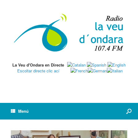
La Veu d'Ondara en Directe
Escoltar directe clic ací
Menú