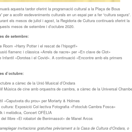
nuarà aquesta tardor oferint la programació cultural a la Plaça de Bous
” per a acollir esdeveniments culturals en un espai per a fer “cultura segura”.
urant els mesos de juliol i agost, la Regidoria de Cultura continuarà oferint la
quests mesos de setembre i d’octubre 2020.
mes de
setembre
:
Room «Harry Potter i el rescat de l’hipogrif»
sió flamenc i clàssica «Arrels de nacre» per «En clave de Clot»
 Infantil «Dorotea i el Covid». A continuació «Encontre amb els primers
es d’octubre:
octubre a càrrec de la Unió Musical d’Ondara
M Música de cine amb orquestra de cambra, a càrrec de la Universal Chambe
til «Caputxeta diu prou» per Moriarty & Holmes
e cultura: Exposició Col·lectiva Fotografia «Fotoclub Cambra Fosca»
olk i melòdica, Concert OFÈLIA
 del llibre «El robatori de Benimassot» de Manel Arcos
d’arreplegar invitacions gratuïtes prèviament a la Casa de Cultura d’Ondara, o