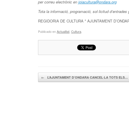
per correu electrònic en
joiacultura@ondara.org
Tota la informació, programació, sol·licitud d’entrades 
REGIDORIA DE CULTURA * AJUNTAMENT D’ONDA
Publicado en
Actualitat
,
Cultura
.
Navegador de artículos
←
L’AJUNTAMENT D’ONDARA CANCEL·LA TOTS ELS…