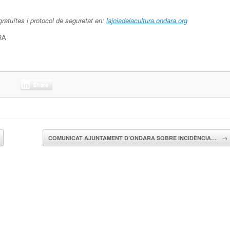
gratuïtes i protocol de seguretat en:
lajoiadelacultura.ondara.org
RA
Share
COMUNICAT AJUNTAMENT D’ONDARA SOBRE INCIDÈNCIA…
→